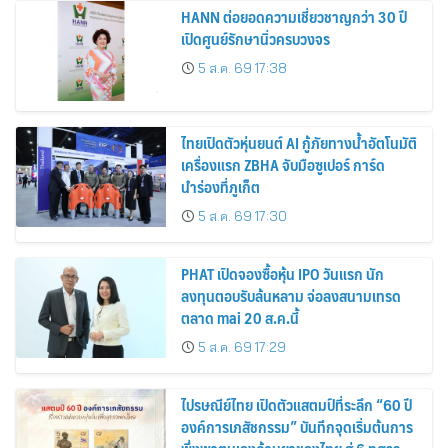
HANN ต่อยอดความเชี่ยวชาญกว่า 30 ปี
เปิดศูนย์รักษานิ่วครบวงจร
5 ส.ค. 69 17:38
ไทยเปิดตัวหุ่นยนต์ AI กู้ภัยทางน้ำอัตโนมัติ
เครื่องแรก ZBHA จับมือซูเปอร์ การ์ด
นำร่องที่ภูเก็ต
5 ส.ค. 69 17:30
PHAT เปิดจองซื้อหุ้น IPO วันแรก นัก
ลงทุนตอบรับล้นหลาม จ่อลงสนามเทรด
ตลาด mai 20 ส.ค.นี้
5 ส.ค. 69 17:29
ไปรษณีย์ไทย เปิดตัวแสตมป์ที่ระลึก “60 ปี
องค์การเภสัชกรรม” บันทึกจุดเริ่มต้นการ