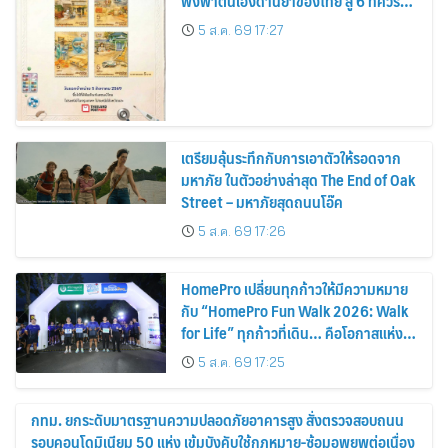
พึ่งพาตนเองด้านยาของไทย สู่ 6 ทศวรรษ
แห่งการพัฒนาสุขภาพคนไทย
5 ส.ค. 69 17:27
เตรียมลุ้นระทึกกับการเอาตัวให้รอดจาก
มหาภัย ในตัวอย่างล่าสุด The End of Oak
Street – มหาภัยสุดถนนโอ๊ค
5 ส.ค. 69 17:26
HomePro เปลี่ยนทุกก้าวให้มีความหมาย
กับ “HomePro Fun Walk 2026: Walk
for Life” ทุกก้าวที่เดิน… คือโอกาสแห่ง
การมีชีวิต
5 ส.ค. 69 17:25
กทม. ยกระดับมาตรฐานความปลอดภัยอาคารสูง สั่งตรวจสอบถนน
รอบคอนโดมิเนียม 50 แห่ง เข้มบังคับใช้กฎหมาย-ซ้อมอพยพต่อเนื่อง