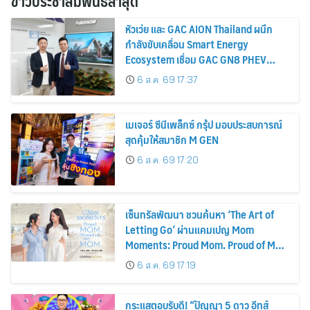
ข่าวประชาสัมพันธ์ล่าสุด
หัวเว่ย และ GAC AION Thailand ผนึก
กำลังขับเคลื่อน Smart Energy
Ecosystem เชื่อม GAC GN8 PHEV
รถยนต์ MPV ระดับพรีเมียม เข้ากับ
6 ส.ค. 69 17:37
พลังงานแสงอาทิตย์ภายในบ้าน
เมเจอร์ ซีนีเพล็กซ์ กรุ้ป มอบประสบการณ์
สุดคุ้มให้สมาชิก M GEN
6 ส.ค. 69 17:20
เซ็นทรัลพัฒนา ชวนค้นหา ‘The Art of
Letting Go’ ผ่านแคมเปญ Mom
Moments: Proud Mom. Proud of My
Mom.
6 ส.ค. 69 17:19
กระแสตอบรับดี! “ปัญญา 5 ดาว อีทส์