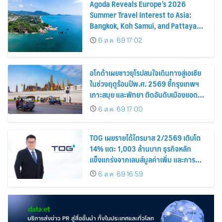
Agoda Reveals Europe’s 2026
Summer Travel Interest to Asia:
Bangkok, Koh Samui, and Pattaya
Among the Top Cities
6 ส.ค. 69 17:02
อโกด้าเผยชาวยุโรปสนใจเดินทางสู่เอเชีย
ในช่วงฤดูร้อนปีพ.ศ. 2569 ชี้กรุงเทพฯ
เกาะสมุย และพัทยา ติดอันดับเมืองยอด
นิยม
6 ส.ค. 69 17:00
TOG เผยรายได้ไตรมาส 2/2569 เติบโต
14% แตะ 1,003 ล้านบาท ธุรกิจหลัก
แข็งแกร่งจากเลนส์มูลค่าเพิ่ม และการ
ขยายตลาดต่างประเทศ พร้อมเดินหน้า
6 ส.ค. 69 16:59
ลงทุนเพื่อการเติบโตระยะยาว