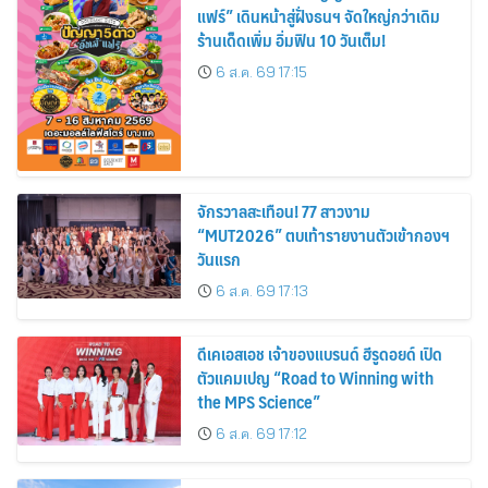
แฟร์” เดินหน้าสู่ฝั่งธนฯ จัดใหญ่กว่าเดิม
ร้านเด็ดเพิ่ม อิ่มฟิน 10 วันเต็ม!
6 ส.ค. 69 17:15
จักรวาลสะเทือน! 77 สาวงาม
“MUT2026” ตบเท้ารายงานตัวเข้ากองฯ
วันแรก
6 ส.ค. 69 17:13
ดีเคเอสเอช เจ้าของแบรนด์ ฮีรูดอยด์ เปิด
ตัวแคมเปญ “Road to Winning with
the MPS Science”
6 ส.ค. 69 17:12