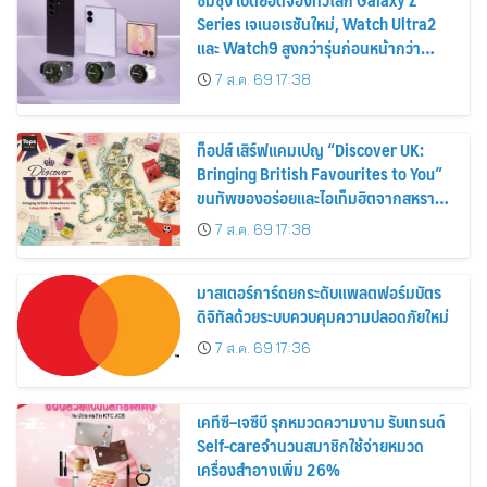
Series เจเนอเรชันใหม่, Watch Ultra2
และ Watch9 สูงกว่ารุ่นก่อนหน้ากว่า
30%
7 ส.ค. 69 17:38
ท็อปส์ เสิร์ฟแคมเปญ “Discover UK:
Bringing British Favourites to You”
ขนทัพของอร่อยและไอเท็มฮิตจากสหราช
อาณาจักร ส่งตรงถึงมือตั้งแต่วันนี้ – 18
7 ส.ค. 69 17:38
สิงหาคมนี้
มาสเตอร์การ์ดยกระดับแพลตฟอร์มบัตร
ดิจิทัลด้วยระบบควบคุมความปลอดภัยใหม่
7 ส.ค. 69 17:36
เคทีซี–เจซีบี รุกหมวดความงาม รับเทรนด์
Self-careจำนวนสมาชิกใช้จ่ายหมวด
เครื่องสำอางเพิ่ม 26%