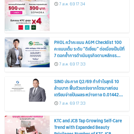
7 ส.ค. 69 17:34
PHOL คว้าคะแนน AGM Checklist 100
คะแนนเต็ม ระดับ “ดีเยี่ยม” ต่อเนื่องเป็นปีที่
7 ตอกย้ำการดำเนินธุรกิจตามหลักธร
รมาภิบาล โปร่งใส สร้างความเชื่อมั่นผู้ถือ
7 ส.ค. 69 17:33
หุ้น
SINO ประกาศ Q2/69 ทำกำไรสุทธิ 10
ล้านบาท ฟื้นตัวแกร่งจากไตรมาสก่อน
เตรียมจ่ายปันผลระหว่างกาล 0.014423
บาทต่อหุ้น ครึ่งปีหลังมุ่งเติบโตต่อเนื่อง
7 ส.ค. 69 17:33
KTC and JCB Tap Growing Self-Care
Trend with Expanded Beauty
Privileges Number of KTC JCB