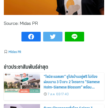
Source:
Midas PR
Midas PR
ข่าวประชาสัมพันธ์ล่าสุด
“ไซมิส แอสเสท” ชูโปรบ้านอยู่ฟรี ไม่ต้อง
ผ่อนนาน 3 ปี เจาะ 2 โครงการ “Siamese
Holm–Siamese Blossom” พร้อม
ส่วนลดและสิทธิพิเศษถึง 31 สิงหาคม
7 ส.ค. 69 17:40
2569
ซัมซุง เปิดยอดจองทั่วโลก Galaxy Z