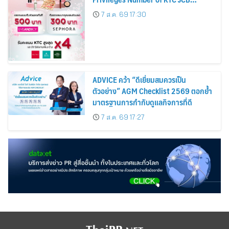
Cardmembers Spending on
7 ส.ค. 69 17:30
Cosmetics Rises 26%
ADVICE คว้า “ดีเยี่ยมสมควรเป็น
ตัวอย่าง” AGM Checklist 2569 ตอกย้ำ
มาตรฐานการกำกับดูแลกิจการที่ดี
7 ส.ค. 69 17:27