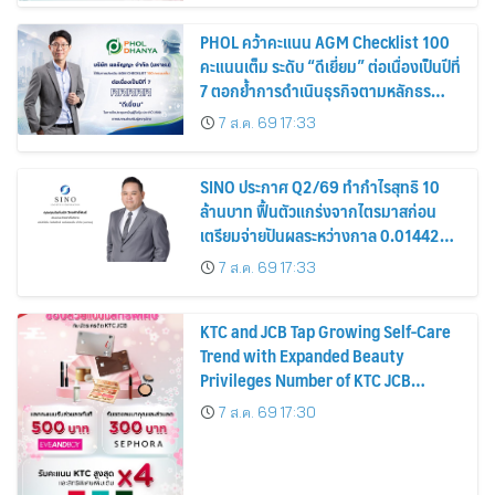
PHOL คว้าคะแนน AGM Checklist 100
คะแนนเต็ม ระดับ “ดีเยี่ยม” ต่อเนื่องเป็นปีที่
7 ตอกย้ำการดำเนินธุรกิจตามหลักธร
รมาภิบาล โปร่งใส สร้างความเชื่อมั่นผู้ถือ
7 ส.ค. 69 17:33
หุ้น
SINO ประกาศ Q2/69 ทำกำไรสุทธิ 10
ล้านบาท ฟื้นตัวแกร่งจากไตรมาสก่อน
เตรียมจ่ายปันผลระหว่างกาล 0.014423
บาทต่อหุ้น ครึ่งปีหลังมุ่งเติบโตต่อเนื่อง
7 ส.ค. 69 17:33
KTC and JCB Tap Growing Self-Care
Trend with Expanded Beauty
Privileges Number of KTC JCB
Cardmembers Spending on
7 ส.ค. 69 17:30
Cosmetics Rises 26%