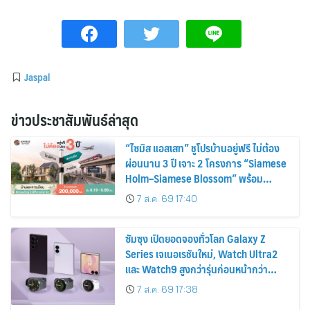
Jaspal
ข่าวประชาสัมพันธ์ล่าสุด
“ไซมิส แอสเสท” ชูโปรบ้านอยู่ฟรี ไม่ต้อง
ผ่อนนาน 3 ปี เจาะ 2 โครงการ “Siamese
Holm–Siamese Blossom” พร้อม
ส่วนลดและสิทธิพิเศษถึง 31 สิงหาคม
7 ส.ค. 69 17:40
2569
ซัมซุง เปิดยอดจองทั่วโลก Galaxy Z
Series เจเนอเรชันใหม่, Watch Ultra2
และ Watch9 สูงกว่ารุ่นก่อนหน้ากว่า
30%
7 ส.ค. 69 17:38