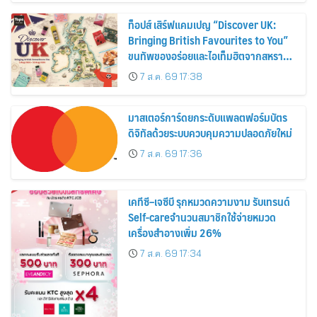
ท็อปส์ เสิร์ฟแคมเปญ “Discover UK:
Bringing British Favourites to You”
ขนทัพของอร่อยและไอเท็มฮิตจากสหราช
อาณาจักร ส่งตรงถึงมือตั้งแต่วันนี้ – 18
7 ส.ค. 69 17:38
สิงหาคมนี้
มาสเตอร์การ์ดยกระดับแพลตฟอร์มบัตร
ดิจิทัลด้วยระบบควบคุมความปลอดภัยใหม่
7 ส.ค. 69 17:36
เคทีซี–เจซีบี รุกหมวดความงาม รับเทรนด์
Self-careจำนวนสมาชิกใช้จ่ายหมวด
เครื่องสำอางเพิ่ม 26%
7 ส.ค. 69 17:34