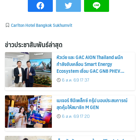
Carlton Hotel Bangkok Sukhumvit
ข่าวประชาสัมพันธ์ล่าสุด
หัวเว่ย และ GAC AION Thailand ผนึก
กำลังขับเคลื่อน Smart Energy
Ecosystem เชื่อม GAC GN8 PHEV
รถยนต์ MPV ระดับพรีเมียม เข้ากับ
6 ส.ค. 69 17:37
พลังงานแสงอาทิตย์ภายในบ้าน
เมเจอร์ ซีนีเพล็กซ์ กรุ้ป มอบประสบการณ์
สุดคุ้มให้สมาชิก M GEN
6 ส.ค. 69 17:20