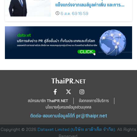
แข็งแกร่งจากเลนส์มูลค่าเพิ่ม และการ
ขยายตลาดต่างประเทศ พร้อมเดินหน้า
6 ส.ค. 69 16:59
ลงทุนเพื่อการเติบโตระยะยาว
สมัครสมาชิก ThaiPR.NET
ข้อตกลงการใช้บริการ
นโยบายคุ้มครองข้อมูลส่วนบุคคล
ติดต่อ-สอบถามข้อมูลได้ที่
pr@thaipr.net
Copyright © 2026
Dataxet Limited (บริษัท ดาต้าเซ็ต จำกัด)
. All Rights
Reserved.