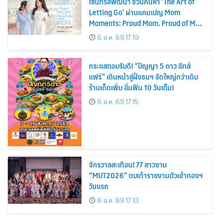
เซ็นทรัลพัฒนา ชวนค้นหา ‘The Art of
Letting Go’ ผ่านแคมเปญ Mom
Moments: Proud Mom. Proud of My
Mom.
6 ส.ค. 69 17:19
กระแสตอบรับดี! “ปัญญา 5 ดาว อีทส์
แฟร์” เดินหน้าสู่ฝั่งธนฯ จัดใหญ่กว่าเดิม
ร้านเด็ดเพิ่ม อิ่มฟิน 10 วันเต็ม!
6 ส.ค. 69 17:15
จักรวาลสะเทือน! 77 สาวงาม
“MUT2026” ตบเท้ารายงานตัวเข้ากองฯ
วันแรก
6 ส.ค. 69 17:13