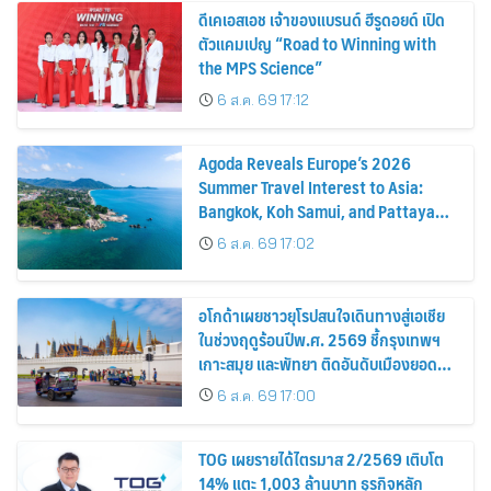
ดีเคเอสเอช เจ้าของแบรนด์ ฮีรูดอยด์ เปิด
ตัวแคมเปญ “Road to Winning with
the MPS Science”
6 ส.ค. 69 17:12
Agoda Reveals Europe’s 2026
Summer Travel Interest to Asia:
Bangkok, Koh Samui, and Pattaya
Among the Top Cities
6 ส.ค. 69 17:02
อโกด้าเผยชาวยุโรปสนใจเดินทางสู่เอเชีย
ในช่วงฤดูร้อนปีพ.ศ. 2569 ชี้กรุงเทพฯ
เกาะสมุย และพัทยา ติดอันดับเมืองยอด
นิยม
6 ส.ค. 69 17:00
TOG เผยรายได้ไตรมาส 2/2569 เติบโต
14% แตะ 1,003 ล้านบาท ธุรกิจหลัก