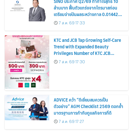
SINO ประกาศ Q2/69 ทำกำไรสุทธิ 10
ล้านบาท ฟื้นตัวแกร่งจากไตรมาสก่อน
เตรียมจ่ายปันผลระหว่างกาล 0.014423
บาทต่อหุ้น ครึ่งปีหลังมุ่งเติบโตต่อเนื่อง
7 ส.ค. 69 17:33
KTC and JCB Tap Growing Self-Care
Trend with Expanded Beauty
Privileges Number of KTC JCB
Cardmembers Spending on
7 ส.ค. 69 17:30
Cosmetics Rises 26%
ADVICE คว้า “ดีเยี่ยมสมควรเป็น
ตัวอย่าง” AGM Checklist 2569 ตอกย้ำ
มาตรฐานการกำกับดูแลกิจการที่ดี
7 ส.ค. 69 17:27