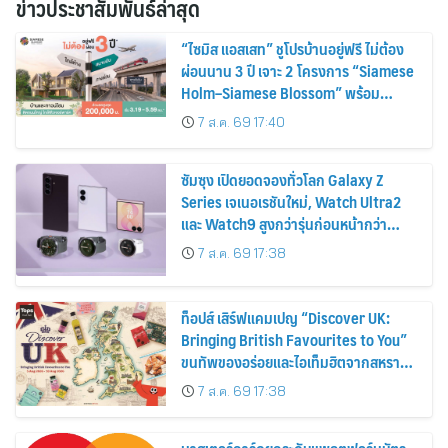
ข่าวประชาสัมพันธ์ล่าสุด
“ไซมิส แอสเสท” ชูโปรบ้านอยู่ฟรี ไม่ต้อง
ผ่อนนาน 3 ปี เจาะ 2 โครงการ “Siamese
Holm–Siamese Blossom” พร้อม
ส่วนลดและสิทธิพิเศษถึง 31 สิงหาคม
7 ส.ค. 69 17:40
2569
ซัมซุง เปิดยอดจองทั่วโลก Galaxy Z
Series เจเนอเรชันใหม่, Watch Ultra2
และ Watch9 สูงกว่ารุ่นก่อนหน้ากว่า
30%
7 ส.ค. 69 17:38
ท็อปส์ เสิร์ฟแคมเปญ “Discover UK:
Bringing British Favourites to You”
ขนทัพของอร่อยและไอเท็มฮิตจากสหราช
อาณาจักร ส่งตรงถึงมือตั้งแต่วันนี้ – 18
7 ส.ค. 69 17:38
สิงหาคมนี้