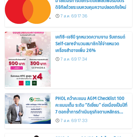
มาสเตอร์การ์ดยกระดับแพลตฟอร์มบัตร
ดิจิทัลด้วยระบบควบคุมความปลอดภัยใหม่
7 ส.ค. 69 17:36
เคทีซี–เจซีบี รุกหมวดความงาม รับเทรนด์
Self-careจำนวนสมาชิกใช้จ่ายหมวด
เครื่องสำอางเพิ่ม 26%
7 ส.ค. 69 17:34
PHOL คว้าคะแนน AGM Checklist 100
คะแนนเต็ม ระดับ “ดีเยี่ยม” ต่อเนื่องเป็นปีที่
7 ตอกย้ำการดำเนินธุรกิจตามหลักธร
รมาภิบาล โปร่งใส สร้างความเชื่อมั่นผู้ถือ
7 ส.ค. 69 17:33
หุ้น