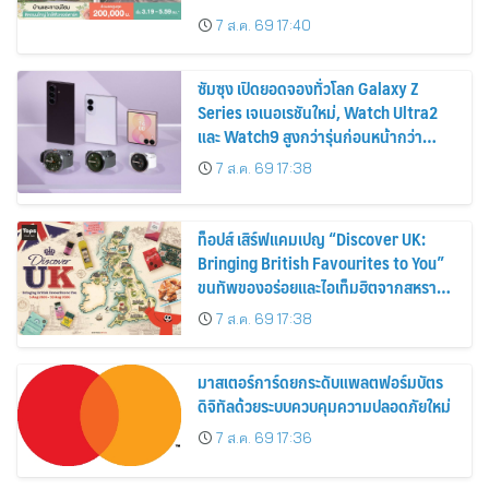
ส่วนลดและสิทธิพิเศษถึง 31 สิงหาคม
7 ส.ค. 69 17:40
2569
ซัมซุง เปิดยอดจองทั่วโลก Galaxy Z
Series เจเนอเรชันใหม่, Watch Ultra2
และ Watch9 สูงกว่ารุ่นก่อนหน้ากว่า
30%
7 ส.ค. 69 17:38
ท็อปส์ เสิร์ฟแคมเปญ “Discover UK:
Bringing British Favourites to You”
ขนทัพของอร่อยและไอเท็มฮิตจากสหราช
อาณาจักร ส่งตรงถึงมือตั้งแต่วันนี้ – 18
7 ส.ค. 69 17:38
สิงหาคมนี้
มาสเตอร์การ์ดยกระดับแพลตฟอร์มบัตร
ดิจิทัลด้วยระบบควบคุมความปลอดภัยใหม่
7 ส.ค. 69 17:36