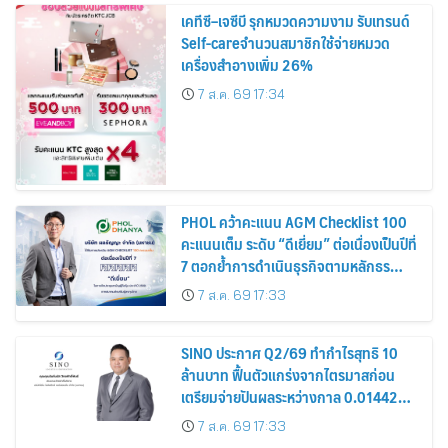
เคทีซี–เจซีบี รุกหมวดความงาม รับเทรนด์
Self-careจำนวนสมาชิกใช้จ่ายหมวด
เครื่องสำอางเพิ่ม 26%
7 ส.ค. 69 17:34
PHOL คว้าคะแนน AGM Checklist 100
คะแนนเต็ม ระดับ “ดีเยี่ยม” ต่อเนื่องเป็นปีที่
7 ตอกย้ำการดำเนินธุรกิจตามหลักธร
รมาภิบาล โปร่งใส สร้างความเชื่อมั่นผู้ถือ
7 ส.ค. 69 17:33
หุ้น
SINO ประกาศ Q2/69 ทำกำไรสุทธิ 10
ล้านบาท ฟื้นตัวแกร่งจากไตรมาสก่อน
เตรียมจ่ายปันผลระหว่างกาล 0.014423
บาทต่อหุ้น ครึ่งปีหลังมุ่งเติบโตต่อเนื่อง
7 ส.ค. 69 17:33