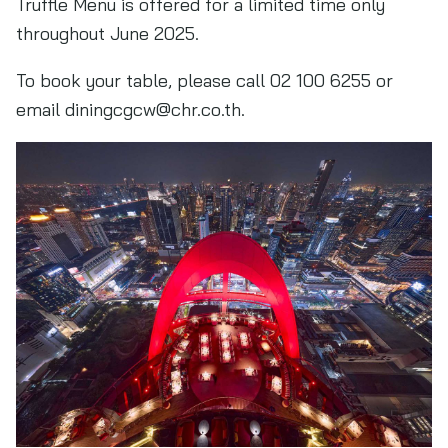
Truffle Menu is offered for a limited time only
throughout June 2025.
To book your table, please call 02 100 6255 or
email
diningcgcw@chr.co.th
.