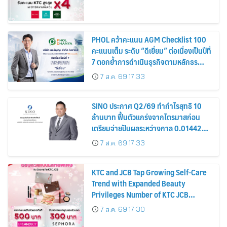
PHOL คว้าคะแนน AGM Checklist 100
คะแนนเต็ม ระดับ “ดีเยี่ยม” ต่อเนื่องเป็นปีที่
7 ตอกย้ำการดำเนินธุรกิจตามหลักธร
รมาภิบาล โปร่งใส สร้างความเชื่อมั่นผู้ถือ
7 ส.ค. 69 17:33
หุ้น
SINO ประกาศ Q2/69 ทำกำไรสุทธิ 10
ล้านบาท ฟื้นตัวแกร่งจากไตรมาสก่อน
เตรียมจ่ายปันผลระหว่างกาล 0.014423
บาทต่อหุ้น ครึ่งปีหลังมุ่งเติบโตต่อเนื่อง
7 ส.ค. 69 17:33
KTC and JCB Tap Growing Self-Care
Trend with Expanded Beauty
Privileges Number of KTC JCB
Cardmembers Spending on
7 ส.ค. 69 17:30
Cosmetics Rises 26%