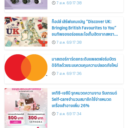
30%
7 ส.ค. 69 17:38
ท็อปส์ เสิร์ฟแคมเปญ “Discover UK:
Bringing British Favourites to You”
ขนทัพของอร่อยและไอเท็มฮิตจากสหราช
อาณาจักร ส่งตรงถึงมือตั้งแต่วันนี้ – 18
7 ส.ค. 69 17:38
สิงหาคมนี้
มาสเตอร์การ์ดยกระดับแพลตฟอร์มบัตร
ดิจิทัลด้วยระบบควบคุมความปลอดภัยใหม่
7 ส.ค. 69 17:36
เคทีซี–เจซีบี รุกหมวดความงาม รับเทรนด์
Self-careจำนวนสมาชิกใช้จ่ายหมวด
เครื่องสำอางเพิ่ม 26%
7 ส.ค. 69 17:34