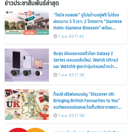
ข่าวประชาสัมพันธ์ล่าสุด
“ไซมิส แอสเสท” ชูโปรบ้านอยู่ฟรี ไม่ต้อง
ผ่อนนาน 3 ปี เจาะ 2 โครงการ “Siamese
Holm–Siamese Blossom” พร้อม
ส่วนลดและสิทธิพิเศษถึง 31 สิงหาคม
7 ส.ค. 69 17:40
2569
ซัมซุง เปิดยอดจองทั่วโลก Galaxy Z
Series เจเนอเรชันใหม่, Watch Ultra2
และ Watch9 สูงกว่ารุ่นก่อนหน้ากว่า
30%
7 ส.ค. 69 17:38
ท็อปส์ เสิร์ฟแคมเปญ “Discover UK:
Bringing British Favourites to You”
ขนทัพของอร่อยและไอเท็มฮิตจากสหราช
อาณาจักร ส่งตรงถึงมือตั้งแต่วันนี้ – 18
7 ส.ค. 69 17:38
สิงหาคมนี้