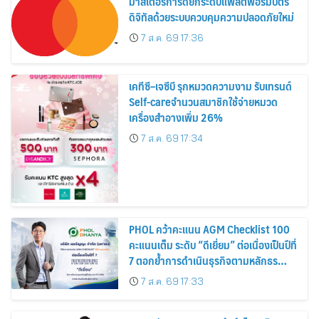
มาสเตอร์การ์ดยกระดับแพลตฟอร์มบัตร
ดิจิทัลด้วยระบบควบคุมความปลอดภัยใหม่
7 ส.ค. 69 17:36
เคทีซี–เจซีบี รุกหมวดความงาม รับเทรนด์
Self-careจำนวนสมาชิกใช้จ่ายหมวด
เครื่องสำอางเพิ่ม 26%
7 ส.ค. 69 17:34
PHOL คว้าคะแนน AGM Checklist 100
คะแนนเต็ม ระดับ “ดีเยี่ยม” ต่อเนื่องเป็นปีที่
7 ตอกย้ำการดำเนินธุรกิจตามหลักธร
รมาภิบาล โปร่งใส สร้างความเชื่อมั่นผู้ถือ
7 ส.ค. 69 17:33
หุ้น