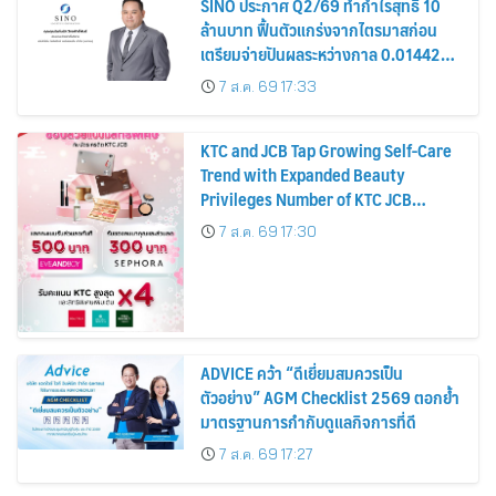
SINO ประกาศ Q2/69 ทำกำไรสุทธิ 10
ล้านบาท ฟื้นตัวแกร่งจากไตรมาสก่อน
เตรียมจ่ายปันผลระหว่างกาล 0.014423
บาทต่อหุ้น ครึ่งปีหลังมุ่งเติบโตต่อเนื่อง
7 ส.ค. 69 17:33
KTC and JCB Tap Growing Self-Care
Trend with Expanded Beauty
Privileges Number of KTC JCB
Cardmembers Spending on
7 ส.ค. 69 17:30
Cosmetics Rises 26%
ADVICE คว้า “ดีเยี่ยมสมควรเป็น
ตัวอย่าง” AGM Checklist 2569 ตอกย้ำ
มาตรฐานการกำกับดูแลกิจการที่ดี
7 ส.ค. 69 17:27