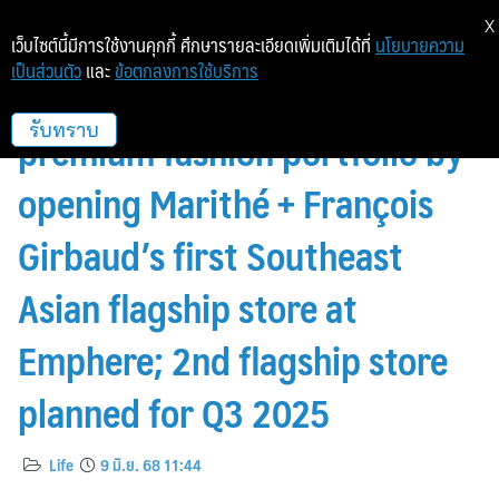
X
เว็บไซต์นี้มีการใช้งานคุกกี้ ศึกษารายละเอียดเพิ่มเติมได้ที่
นโยบายความ
เป็นส่วนตัว
และ
ข้อตกลงการใช้บริการ
Jaspal Group expands Its
premium fashion portfolio by
รับทราบ
opening Marithé + François
Girbaud’s first Southeast
Asian flagship store at
Emphere; 2nd flagship store
planned for Q3 2025
Life
9 มิ.ย. 68 11:44