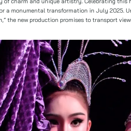
ry of charm and unique artistry. Celebrating this 
for a monumental transformation in July 2025. U
,” the new production promises to transport view