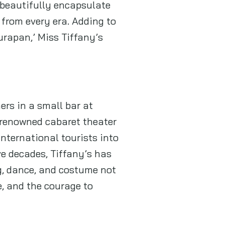
l beautifully encapsulate
from every era. Adding to
urapan,’ Miss Tiffany’s
ers in a small bar at
-renowned cabaret theater
nternational tourists into
ve decades, Tiffany’s has
g, dance, and costume not
e, and the courage to