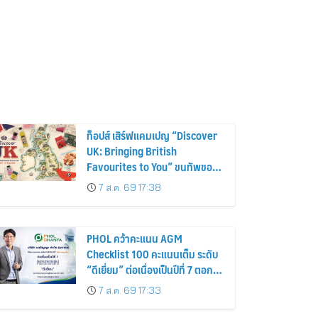
ท็อปส์ เสิร์ฟแคมเปญ “Discover
UK: Bringing British
Favourites to You” ขนทัพของ
อร่อยและไอเท็มฮิตจากสหราช
7 ส.ค. 69 17:38
อาณาจักร ส่งตรงถึงมือตั้งแต่วัน
นี้ – 18 สิงหาคมนี้
PHOL คว้าคะแนน AGM
Checklist 100 คะแนนเต็ม ระดับ
“ดีเยี่ยม” ต่อเนื่องเป็นปีที่ 7 ตอกย้ำ
การดำเนินธุรกิจตามหลักธรรมาภิ
7 ส.ค. 69 17:33
บาล โปร่งใส สร้างความเชื่อมั่นผู้
ถือหุ้น