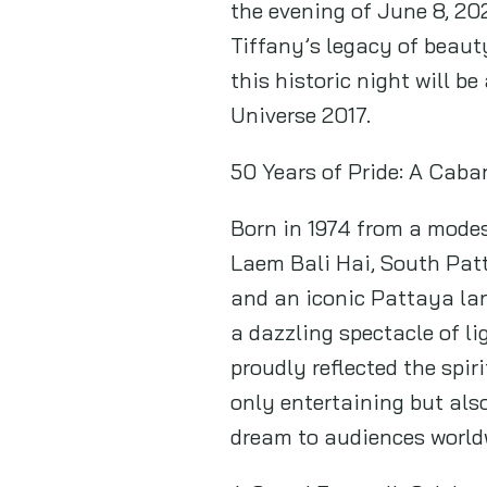
the evening of June 8, 202
Tiffany’s legacy of beaut
this historic night will b
Universe 2017.
50 Years of Pride: A Caba
Born in 1974 from a modes
Laem Bali Hai, South Pat
and an iconic Pattaya lan
a dazzling spectacle of li
proudly reflected the spi
only entertaining but als
dream to audiences world