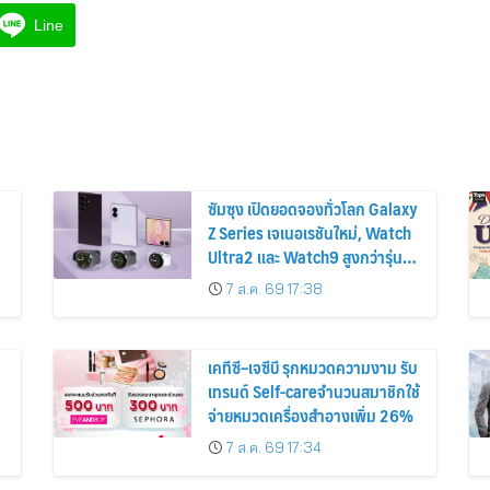
Line
ซัมซุง เปิดยอดจองทั่วโลก Galaxy
Z Series เจเนอเรชันใหม่, Watch
Ultra2 และ Watch9 สูงกว่ารุ่น
ก่อนหน้ากว่า 30%
7 ส.ค. 69 17:38
เคทีซี–เจซีบี รุกหมวดความงาม รับ
เทรนด์ Self-careจำนวนสมาชิกใช้
จ่ายหมวดเครื่องสำอางเพิ่ม 26%
7 ส.ค. 69 17:34