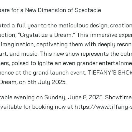
pare for a New Dimension of Spectacle
ed a full year to the meticulous design, creation
tion, “Crystalize a Dream.” This immersive exper
imagination, captivating them with deeply reson
art, and music. This new show represents the cul
ers, poised to ignite an even grander entertain
ence at the grand launch event, TIEFANY’S SHO
Dream, on 5th July 2025.
ttable evening on Sunday, June 8, 2025. Showtime
available for booking now at https://www.tiffany