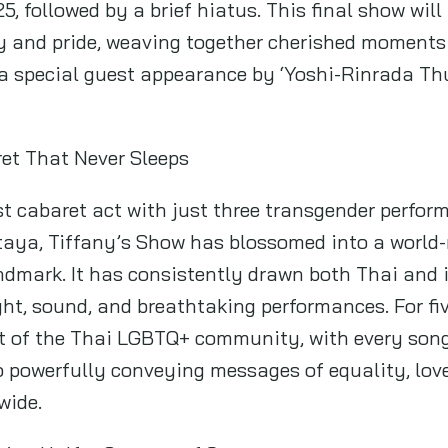
5, followed by a brief hiatus. This final show wil
y and pride, weaving together cherished moments 
e a special guest appearance by ‘Yoshi-Rinrada Th
ret That Never Sleeps
t cabaret act with just three transgender perform
taya, Tiffany’s Show has blossomed into a world
dmark. It has consistently drawn both Thai and i
ght, sound, and breathtaking performances. For fi
rit of the Thai LGBTQ+ community, with every son
o powerfully conveying messages of equality, lov
wide.