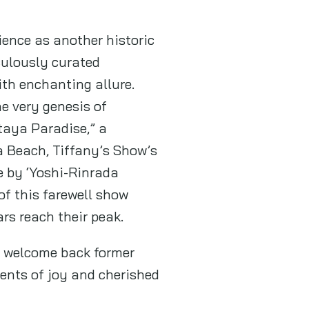
ience as another historic
culously curated
ith enchanting allure.
e very genesis of
taya Paradise,” a
a Beach, Tiffany’s Show’s
e by ‘Yoshi-Rinrada
of this farewell show
rs reach their peak.
to welcome back former
ents of joy and cherished