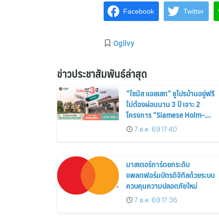
Facebook
Twitter
Ogilvy
ข่าวประชาสัมพันธ์ล่าสุด
“ไซมิส แอสเสท” ชูโปรบ้านอยู่ฟรี
ไม่ต้องผ่อนนาน 3 ปี เจาะ 2
โครงการ “Siamese Holm–
Siamese Blossom” พร้อม
7 ส.ค. 69 17:40
ส่วนลดและสิทธิพิเศษถึง 31
สิงหาคม 2569
มาสเตอร์การ์ดยกระดับ
แพลตฟอร์มบัตรดิจิทัลด้วยระบบ
ควบคุมความปลอดภัยใหม่
7 ส.ค. 69 17:36