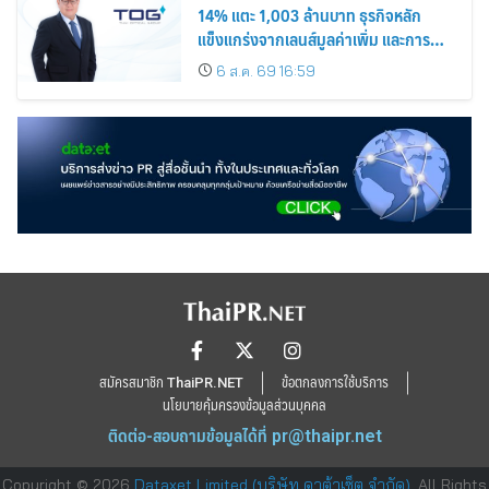
14% แตะ 1,003 ล้านบาท ธุรกิจหลัก
แข็งแกร่งจากเลนส์มูลค่าเพิ่ม และการ
ขยายตลาดต่างประเทศ พร้อมเดินหน้า
6 ส.ค. 69 16:59
ลงทุนเพื่อการเติบโตระยะยาว
สมัครสมาชิก ThaiPR.NET
ข้อตกลงการใช้บริการ
นโยบายคุ้มครองข้อมูลส่วนบุคคล
ติดต่อ-สอบถามข้อมูลได้ที่
pr@thaipr.net
Copyright © 2026
Dataxet Limited (บริษัท ดาต้าเซ็ต จำกัด)
. All Rights