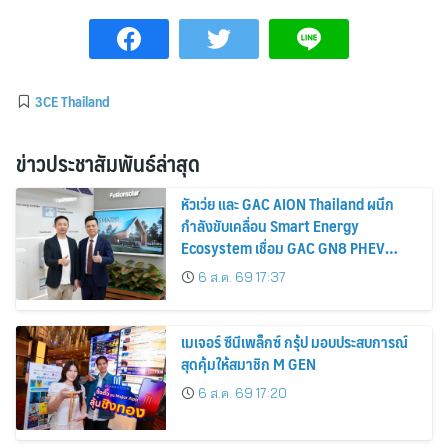
3CE Thailand
ข่าวประชาสัมพันธ์ล่าสุด
หัวเว่ย และ GAC AION Thailand ผนึก
กำลังขับเคลื่อน Smart Energy
Ecosystem เชื่อม GAC GN8 PHEV
รถยนต์ MPV ระดับพรีเมียม เข้ากับ
6 ส.ค. 69 17:37
พลังงานแสงอาทิตย์ภายในบ้าน
เมเจอร์ ซีนีเพล็กซ์ กรุ้ป มอบประสบการณ์
สุดคุ้มให้สมาชิก M GEN
6 ส.ค. 69 17:20