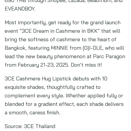
690 THB through Shopee, Lazada, Beautrium, and
EVEANDBOY.
Most importantly, get ready for the grand launch
event “3CE Dream in Cashmere in BKK” that will
bring the softness of cashmere to the heart of
Bangkok, featuring MINNIE from (G)I-DLE, who will
lead the new beauty phenomenon at Parc Paragon
from February 21-23, 2025. Don’t miss it!
3CE Cashmere Hug Lipstick debuts with 10
exquisite shades, thoughtfully crafted to
complement every style. Whether applied fully or
blended for a gradient effect, each shade delivers
a smooth, caress finish.
Source:
3CE Thailand