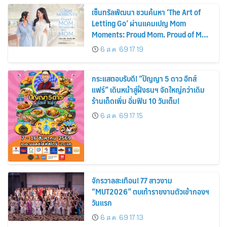
เซ็นทรัลพัฒนา ชวนค้นหา ‘The Art of
Letting Go’ ผ่านแคมเปญ Mom
Moments: Proud Mom. Proud of My
Mom.
6 ส.ค. 69 17:19
กระแสตอบรับดี! “ปัญญา 5 ดาว อีทส์
แฟร์” เดินหน้าสู่ฝั่งธนฯ จัดใหญ่กว่าเดิม
ร้านเด็ดเพิ่ม อิ่มฟิน 10 วันเต็ม!
6 ส.ค. 69 17:15
จักรวาลสะเทือน! 77 สาวงาม
“MUT2026” ตบเท้ารายงานตัวเข้ากองฯ
วันแรก
6 ส.ค. 69 17:13