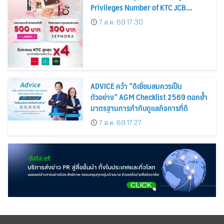
Privileges Number of KTC JCB
Cardmembers Spending on
7 ส.ค. 69 17:30
Cosmetics Rises 26%
ADVICE คว้า “ดีเยี่ยมสมควรเป็น
ตัวอย่าง” AGM Checklist 2569 ตอกย้ำ
มาตรฐานการกำกับดูแลกิจการที่ดี
7 ส.ค. 69 17:27