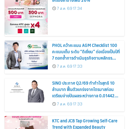
7 ส.ค. 69 17:34
PHOL คว้าคะแนน AGM Checklist 100
คะแนนเต็ม ระดับ “ดีเยี่ยม” ต่อเนื่องเป็นปีที่
7 ตอกย้ำการดำเนินธุรกิจตามหลักธร
รมาภิบาล โปร่งใส สร้างความเชื่อมั่นผู้ถือ
7 ส.ค. 69 17:33
หุ้น
SINO ประกาศ Q2/69 ทำกำไรสุทธิ 10
ล้านบาท ฟื้นตัวแกร่งจากไตรมาสก่อน
เตรียมจ่ายปันผลระหว่างกาล 0.014423
บาทต่อหุ้น ครึ่งปีหลังมุ่งเติบโตต่อเนื่อง
7 ส.ค. 69 17:33
KTC and JCB Tap Growing Self-Care
Trend with Expanded Beauty