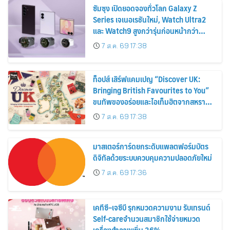
ซัมซุง เปิดยอดจองทั่วโลก Galaxy Z
Series เจเนอเรชันใหม่, Watch Ultra2
และ Watch9 สูงกว่ารุ่นก่อนหน้ากว่า
30%
7 ส.ค. 69 17:38
ท็อปส์ เสิร์ฟแคมเปญ “Discover UK:
Bringing British Favourites to You”
ขนทัพของอร่อยและไอเท็มฮิตจากสหราช
อาณาจักร ส่งตรงถึงมือตั้งแต่วันนี้ – 18
7 ส.ค. 69 17:38
สิงหาคมนี้
มาสเตอร์การ์ดยกระดับแพลตฟอร์มบัตร
ดิจิทัลด้วยระบบควบคุมความปลอดภัยใหม่
7 ส.ค. 69 17:36
เคทีซี–เจซีบี รุกหมวดความงาม รับเทรนด์
Self-careจำนวนสมาชิกใช้จ่ายหมวด
เครื่องสำอางเพิ่ม 26%