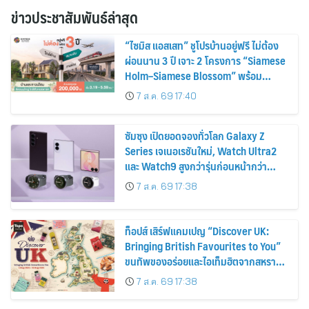
ข่าวประชาสัมพันธ์ล่าสุด
“ไซมิส แอสเสท” ชูโปรบ้านอยู่ฟรี ไม่ต้อง
ผ่อนนาน 3 ปี เจาะ 2 โครงการ “Siamese
Holm–Siamese Blossom” พร้อม
ส่วนลดและสิทธิพิเศษถึง 31 สิงหาคม
7 ส.ค. 69 17:40
2569
ซัมซุง เปิดยอดจองทั่วโลก Galaxy Z
Series เจเนอเรชันใหม่, Watch Ultra2
และ Watch9 สูงกว่ารุ่นก่อนหน้ากว่า
30%
7 ส.ค. 69 17:38
ท็อปส์ เสิร์ฟแคมเปญ “Discover UK:
Bringing British Favourites to You”
ขนทัพของอร่อยและไอเท็มฮิตจากสหราช
อาณาจักร ส่งตรงถึงมือตั้งแต่วันนี้ – 18
7 ส.ค. 69 17:38
สิงหาคมนี้