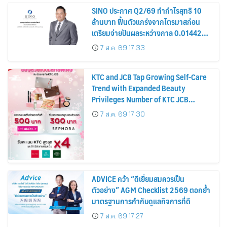
SINO ประกาศ Q2/69 ทำกำไรสุทธิ 10
ล้านบาท ฟื้นตัวแกร่งจากไตรมาสก่อน
เตรียมจ่ายปันผลระหว่างกาล 0.014423
บาทต่อหุ้น ครึ่งปีหลังมุ่งเติบโตต่อเนื่อง
7 ส.ค. 69 17:33
KTC and JCB Tap Growing Self-Care
Trend with Expanded Beauty
Privileges Number of KTC JCB
Cardmembers Spending on
7 ส.ค. 69 17:30
Cosmetics Rises 26%
ADVICE คว้า “ดีเยี่ยมสมควรเป็น
ตัวอย่าง” AGM Checklist 2569 ตอกย้ำ
มาตรฐานการกำกับดูแลกิจการที่ดี
7 ส.ค. 69 17:27