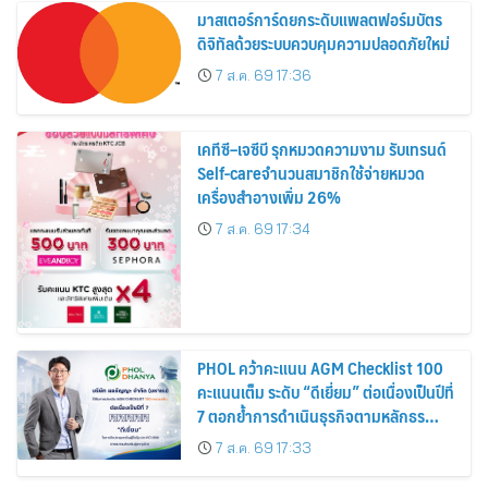
มาสเตอร์การ์ดยกระดับแพลตฟอร์มบัตร
ดิจิทัลด้วยระบบควบคุมความปลอดภัยใหม่
7 ส.ค. 69 17:36
เคทีซี–เจซีบี รุกหมวดความงาม รับเทรนด์
Self-careจำนวนสมาชิกใช้จ่ายหมวด
เครื่องสำอางเพิ่ม 26%
7 ส.ค. 69 17:34
PHOL คว้าคะแนน AGM Checklist 100
คะแนนเต็ม ระดับ “ดีเยี่ยม” ต่อเนื่องเป็นปีที่
7 ตอกย้ำการดำเนินธุรกิจตามหลักธร
รมาภิบาล โปร่งใส สร้างความเชื่อมั่นผู้ถือ
7 ส.ค. 69 17:33
หุ้น