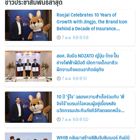
ข่าวประชาสัมพันธ์ล่าสุด
Roojai Celebrates 10 Years of
Growth with Jingjo, the Brand Icon
Behind a Decade of Insurance
Innovation
7 ส.ค. 69 8:59
สอศ. จับมือ NOZATO ญี่ปุ่น-ไทย ปั้น
ช่างไฟฟ้าฝีมือดี เปิดทางเด็กอาชีวะ
ฝึกงานถึงแดนอาทิตย์อุทัย
7 ส.ค. 69 8:51
10 ปี ‘รู้ใจ’ ฉลองความสำเร็จร่วมกับ ‘พี่
จิงโจ้’แบรนด์ไอคอนผู้อยู่เบื้องหลัง
นวัตกรรมประกันภัยดิจิทัลตลอดหนึ่ง
ทศวรรษ
7 ส.ค. 69 8:50
WHIB กลับมาสร้างสีสันรับซัมเมอร์ กับมินิ