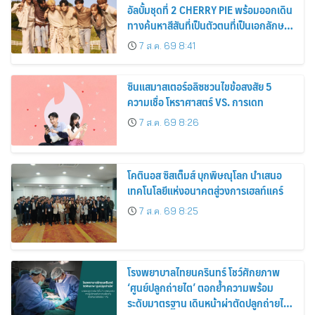
อัลบั้มชุดที่ 2 CHERRY PIE พร้อมออกเดิน
ทางค้นหาสีสันที่เป็นตัวตนที่เป็นเอกลักษณ์
ของตัวเอง
7 ส.ค. 69 8:41
ซินแสมาสเตอร์อลิซชวนไขข้อสงสัย 5
ความเชื่อ โหราศาสตร์ VS. การเดท
7 ส.ค. 69 8:26
โคตินอส ซิสเต็มส์ บุกพิษณุโลก นำเสนอ
เทคโนโลยีแห่งอนาคตสู่วงการเฮลท์แคร์
7 ส.ค. 69 8:25
โรงพยาบาลไทยนครินทร์ โชว์ศักยภาพ
‘ศูนย์ปลูกถ่ายไต’ ตอกย้ำความพร้อม
ระดับมาตรฐาน เดินหน้าผ่าตัดปลูกถ่ายไต