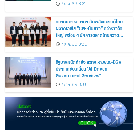
สำเร็จ 2 รายพร้อมกัน จากผู้บริจาคอวัยวะ
7 ส.ค. 69 8:21
รายเดียวกัน
สมาคมการตลาดฯ ดันพลังแบรนด์ไทย
ผงาดเอเชีย “CPF-นันยาง” คว้ารางวัล
ใหญ่ พร้อม 4 นักการตลาดไทยกวาด
รางวัลบุคคลเวที AMF AMEA & YWN
7 ส.ค. 69 8:20
2026
รัฐบาลผนึกกำลัง สวทช.-ก.พ.ร.-DGA
ประกาศขับเคลื่อน“AI-Driven
Government Services”
7 ส.ค. 69 8:10