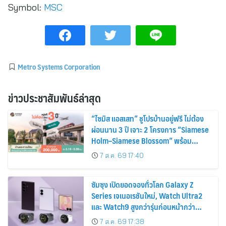
Symbol:
MSC
Metro Systems Corporation
ข่าวประชาสัมพันธ์ล่าสุด
“ไซมิส แอสเสท” ชูโปรบ้านอยู่ฟรี ไม่ต้อง
ผ่อนนาน 3 ปี เจาะ 2 โครงการ “Siamese
Holm–Siamese Blossom” พร้อม
ส่วนลดและสิทธิพิเศษถึง 31 สิงหาคม
7 ส.ค. 69 17:40
2569
ซัมซุง เปิดยอดจองทั่วโลก Galaxy Z
Series เจเนอเรชันใหม่, Watch Ultra2
และ Watch9 สูงกว่ารุ่นก่อนหน้ากว่า
30%
7 ส.ค. 69 17:38