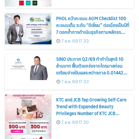
PHOL คว้าคะแนน AGM Checklist 100
คะแนนเต็ม ระดับ “ดีเยี่ยม” ต่อเนื่องเป็นปีที่
7 ตอกย้ำการดำเนินธุรกิจตามหลักธร
รมาภิบาล โปร่งใส สร้างความเชื่อมั่นผู้ถือ
7 ส.ค. 69 17:33
หุ้น
SINO ประกาศ Q2/69 ทำกำไรสุทธิ 10
ล้านบาท ฟื้นตัวแกร่งจากไตรมาสก่อน
เตรียมจ่ายปันผลระหว่างกาล 0.014423
บาทต่อหุ้น ครึ่งปีหลังมุ่งเติบโตต่อเนื่อง
7 ส.ค. 69 17:33
KTC and JCB Tap Growing Self-Care
Trend with Expanded Beauty
Privileges Number of KTC JCB
Cardmembers Spending on
7 ส.ค. 69 17:30
Cosmetics Rises 26%