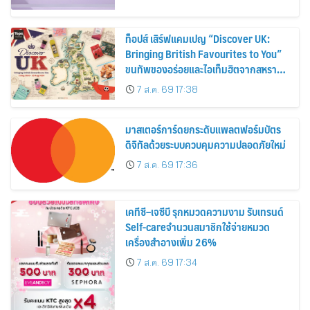
ท็อปส์ เสิร์ฟแคมเปญ “Discover UK:
Bringing British Favourites to You”
ขนทัพของอร่อยและไอเท็มฮิตจากสหราช
อาณาจักร ส่งตรงถึงมือตั้งแต่วันนี้ – 18
7 ส.ค. 69 17:38
สิงหาคมนี้
มาสเตอร์การ์ดยกระดับแพลตฟอร์มบัตร
ดิจิทัลด้วยระบบควบคุมความปลอดภัยใหม่
7 ส.ค. 69 17:36
เคทีซี–เจซีบี รุกหมวดความงาม รับเทรนด์
Self-careจำนวนสมาชิกใช้จ่ายหมวด
เครื่องสำอางเพิ่ม 26%
7 ส.ค. 69 17:34