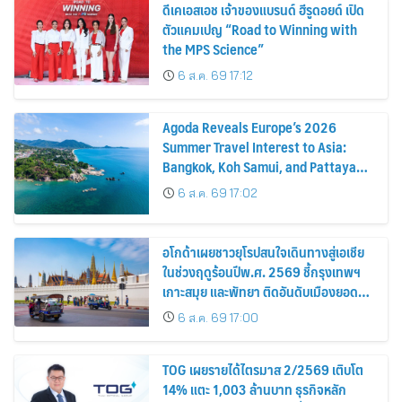
ดีเคเอสเอช เจ้าของแบรนด์ ฮีรูดอยด์ เปิด
ตัวแคมเปญ “Road to Winning with
the MPS Science”
6 ส.ค. 69 17:12
Agoda Reveals Europe’s 2026
Summer Travel Interest to Asia:
Bangkok, Koh Samui, and Pattaya
Among the Top Cities
6 ส.ค. 69 17:02
อโกด้าเผยชาวยุโรปสนใจเดินทางสู่เอเชีย
ในช่วงฤดูร้อนปีพ.ศ. 2569 ชี้กรุงเทพฯ
เกาะสมุย และพัทยา ติดอันดับเมืองยอด
นิยม
6 ส.ค. 69 17:00
TOG เผยรายได้ไตรมาส 2/2569 เติบโต
14% แตะ 1,003 ล้านบาท ธุรกิจหลัก