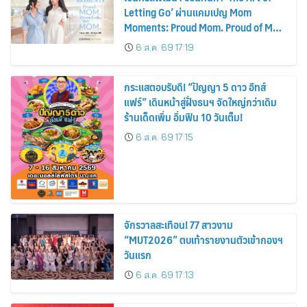
Letting Go’ ผ่านแคมเปญ Mom
Moments: Proud Mom. Proud of My
Mom.
6 ส.ค. 69 17:19
กระแสตอบรับดี! “ปัญญา 5 ดาว อีทส์
แฟร์” เดินหน้าสู่ฝั่งธนฯ จัดใหญ่กว่าเดิม
ร้านเด็ดเพิ่ม อิ่มฟิน 10 วันเต็ม!
6 ส.ค. 69 17:15
จักรวาลสะเทือน! 77 สาวงาม
“MUT2026” ตบเท้ารายงานตัวเข้ากองฯ
วันแรก
6 ส.ค. 69 17:13