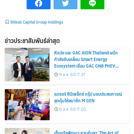
Bitkub Capital Group Holdings
ข่าวประชาสัมพันธ์ล่าสุด
หัวเว่ย และ GAC AION Thailand ผนึก
กำลังขับเคลื่อน Smart Energy
Ecosystem เชื่อม GAC GN8 PHEV
รถยนต์ MPV ระดับพรีเมียม เข้ากับ
6 ส.ค. 69 17:37
พลังงานแสงอาทิตย์ภายในบ้าน
เมเจอร์ ซีนีเพล็กซ์ กรุ้ป มอบประสบการณ์
สุดคุ้มให้สมาชิก M GEN
6 ส.ค. 69 17:20
เซ็นทรัลพัฒนา ชวนค้นหา ‘The Art of