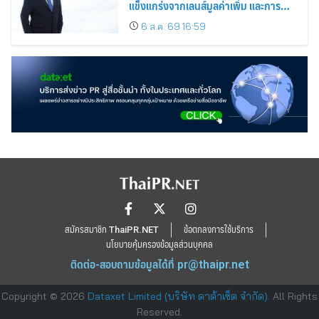
แข็งแกร่งจากเลนส์มูลค่าเพิ่ม และการ
ขยายตลาดต่างประเทศ พร้อมเดินหน้า
6 ส.ค. 69 16:59
ลงทุนเพื่อการเติบโตระยะยาว
สมัครสมาชิก ThaiPR.NET
ข้อตกลงการใช้บริการ
นโยบายคุ้มครองข้อมูลส่วนบุคคล
ติดต่อ-สอบถามข้อมูลได้ที่
pr@thaipr.net
Copyright © 2026
Dataxet Limited (บริษัท ดาต้าเซ็ต จำกัด)
. All Rights
Reserved.