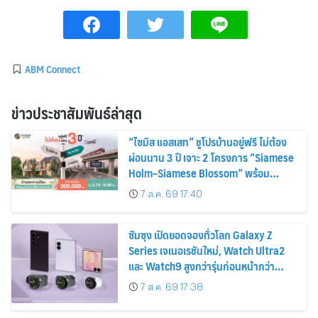
ABM Connect
ข่าวประชาสัมพันธ์ล่าสุด
“ไซมิส แอสเสท” ชูโปรบ้านอยู่ฟรี ไม่ต้อง
ผ่อนนาน 3 ปี เจาะ 2 โครงการ “Siamese
Holm–Siamese Blossom” พร้อม
ส่วนลดและสิทธิพิเศษถึง 31 สิงหาคม
7 ส.ค. 69 17:40
2569
ซัมซุง เปิดยอดจองทั่วโลก Galaxy Z
Series เจเนอเรชันใหม่, Watch Ultra2
และ Watch9 สูงกว่ารุ่นก่อนหน้ากว่า
30%
7 ส.ค. 69 17:38