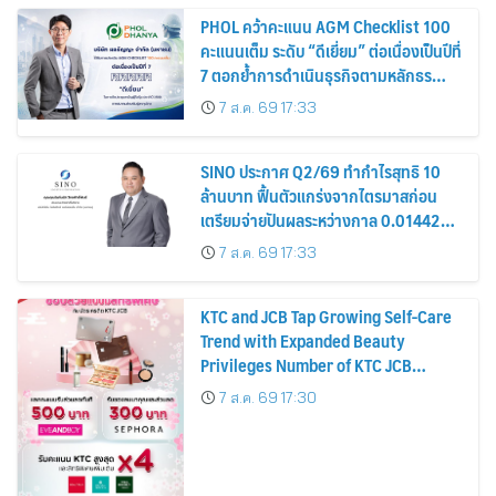
PHOL คว้าคะแนน AGM Checklist 100
คะแนนเต็ม ระดับ “ดีเยี่ยม” ต่อเนื่องเป็นปีที่
7 ตอกย้ำการดำเนินธุรกิจตามหลักธร
รมาภิบาล โปร่งใส สร้างความเชื่อมั่นผู้ถือ
7 ส.ค. 69 17:33
หุ้น
SINO ประกาศ Q2/69 ทำกำไรสุทธิ 10
ล้านบาท ฟื้นตัวแกร่งจากไตรมาสก่อน
เตรียมจ่ายปันผลระหว่างกาล 0.014423
บาทต่อหุ้น ครึ่งปีหลังมุ่งเติบโตต่อเนื่อง
7 ส.ค. 69 17:33
KTC and JCB Tap Growing Self-Care
Trend with Expanded Beauty
Privileges Number of KTC JCB
Cardmembers Spending on
7 ส.ค. 69 17:30
Cosmetics Rises 26%