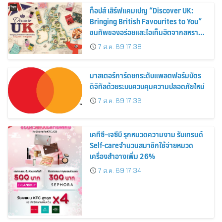
ท็อปส์ เสิร์ฟแคมเปญ “Discover UK:
Bringing British Favourites to You”
ขนทัพของอร่อยและไอเท็มฮิตจากสหราช
อาณาจักร ส่งตรงถึงมือตั้งแต่วันนี้ – 18
7 ส.ค. 69 17:38
สิงหาคมนี้
มาสเตอร์การ์ดยกระดับแพลตฟอร์มบัตร
ดิจิทัลด้วยระบบควบคุมความปลอดภัยใหม่
7 ส.ค. 69 17:36
เคทีซี–เจซีบี รุกหมวดความงาม รับเทรนด์
Self-careจำนวนสมาชิกใช้จ่ายหมวด
เครื่องสำอางเพิ่ม 26%
7 ส.ค. 69 17:34