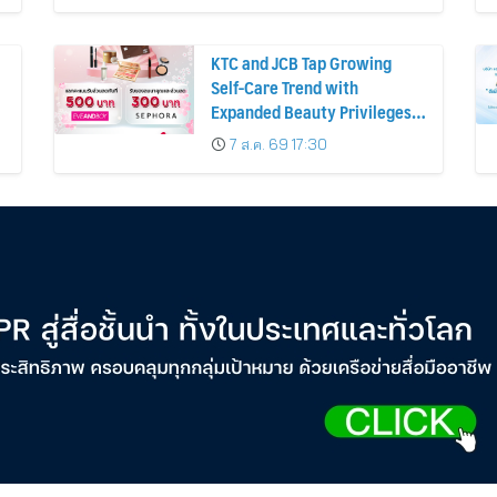
KTC and JCB Tap Growing
Self-Care Trend with
Expanded Beauty Privileges
น
Number of KTC JCB
7 ส.ค. 69 17:30
Cardmembers Spending on
Cosmetics Rises 26%