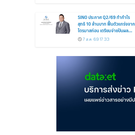
SINO ประกาศ Q2/69 ทำกำไร
สุทธิ 10 ล้านบาท ฟื้นตัวแกร่งจาก
ไตรมาสก่อน เตรียมจ่ายปันผล
ระหว่างกาล 0.014423 บาทต่อหุ้
7 ส.ค. 69 17:33
ครึ่งปีหลังมุ่งเติบโตต่อเนื่อง