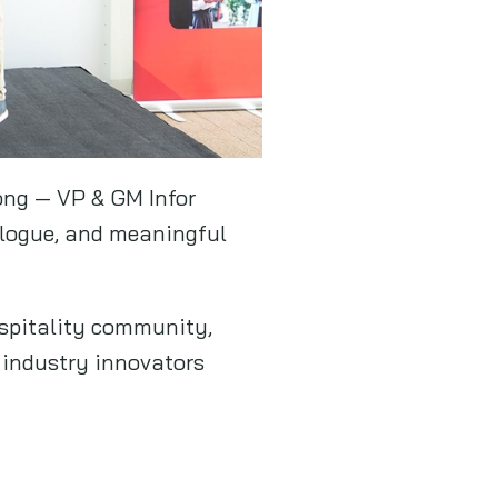
ong — VP & GM Infor
ialogue, and meaningful
ospitality community,
d industry innovators