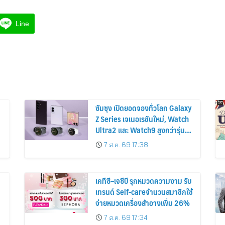
Line
ซัมซุง เปิดยอดจองทั่วโลก Galaxy
Z Series เจเนอเรชันใหม่, Watch
Ultra2 และ Watch9 สูงกว่ารุ่น
ก่อนหน้ากว่า 30%
7 ส.ค. 69 17:38
เคทีซี–เจซีบี รุกหมวดความงาม รับ
เทรนด์ Self-careจำนวนสมาชิกใช้
จ่ายหมวดเครื่องสำอางเพิ่ม 26%
7 ส.ค. 69 17:34