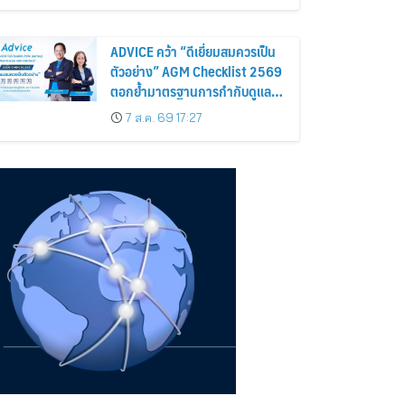
ถือหุ้น
ADVICE คว้า “ดีเยี่ยมสมควรเป็น
ตัวอย่าง” AGM Checklist 2569
ตอกย้ำมาตรฐานการกำกับดูแล
กิจการที่ดี
7 ส.ค. 69 17:27