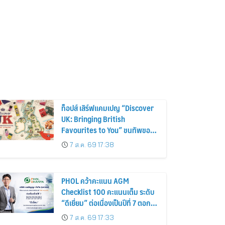
ท็อปส์ เสิร์ฟแคมเปญ “Discover
UK: Bringing British
Favourites to You” ขนทัพของ
อร่อยและไอเท็มฮิตจากสหราช
7 ส.ค. 69 17:38
อาณาจักร ส่งตรงถึงมือตั้งแต่วัน
นี้ – 18 สิงหาคมนี้
PHOL คว้าคะแนน AGM
Checklist 100 คะแนนเต็ม ระดับ
“ดีเยี่ยม” ต่อเนื่องเป็นปีที่ 7 ตอกย้ำ
การดำเนินธุรกิจตามหลักธรรมาภิ
7 ส.ค. 69 17:33
บาล โปร่งใส สร้างความเชื่อมั่นผู้