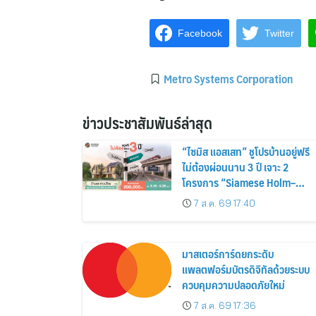
Facebook
Twitter
Metro Systems Corporation
ข่าวประชาสัมพันธ์ล่าสุด
“ไซมิส แอสเสท” ชูโปรบ้านอยู่ฟรี
ไม่ต้องผ่อนนาน 3 ปี เจาะ 2
โครงการ “Siamese Holm–
Siamese Blossom” พร้อม
7 ส.ค. 69 17:40
ส่วนลดและสิทธิพิเศษถึง 31
สิงหาคม 2569
มาสเตอร์การ์ดยกระดับ
แพลตฟอร์มบัตรดิจิทัลด้วยระบบ
ควบคุมความปลอดภัยใหม่
7 ส.ค. 69 17:36