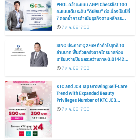
PHOL คว้าคะแนน AGM Checklist 100
คะแนนเต็ม ระดับ “ดีเยี่ยม” ต่อเนื่องเป็นปีที่
7 ตอกย้ำการดำเนินธุรกิจตามหลักธร
รมาภิบาล โปร่งใส สร้างความเชื่อมั่นผู้ถือ
7 ส.ค. 69 17:33
หุ้น
SINO ประกาศ Q2/69 ทำกำไรสุทธิ 10
ล้านบาท ฟื้นตัวแกร่งจากไตรมาสก่อน
เตรียมจ่ายปันผลระหว่างกาล 0.014423
บาทต่อหุ้น ครึ่งปีหลังมุ่งเติบโตต่อเนื่อง
7 ส.ค. 69 17:33
KTC and JCB Tap Growing Self-Care
Trend with Expanded Beauty
Privileges Number of KTC JCB
Cardmembers Spending on
7 ส.ค. 69 17:30
Cosmetics Rises 26%