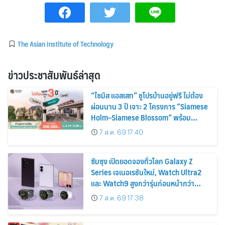
The Asian Institute of Technology
ข่าวประชาสัมพันธ์ล่าสุด
“ไซมิส แอสเสท” ชูโปรบ้านอยู่ฟรี ไม่ต้อง
ผ่อนนาน 3 ปี เจาะ 2 โครงการ “Siamese
Holm–Siamese Blossom” พร้อม
ส่วนลดและสิทธิพิเศษถึง 31 สิงหาคม
7 ส.ค. 69 17:40
2569
ซัมซุง เปิดยอดจองทั่วโลก Galaxy Z
Series เจเนอเรชันใหม่, Watch Ultra2
และ Watch9 สูงกว่ารุ่นก่อนหน้ากว่า
30%
7 ส.ค. 69 17:38