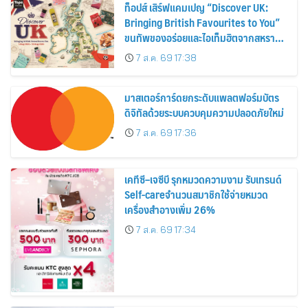
ท็อปส์ เสิร์ฟแคมเปญ “Discover UK:
Bringing British Favourites to You”
ขนทัพของอร่อยและไอเท็มฮิตจากสหราช
อาณาจักร ส่งตรงถึงมือตั้งแต่วันนี้ – 18
7 ส.ค. 69 17:38
สิงหาคมนี้
มาสเตอร์การ์ดยกระดับแพลตฟอร์มบัตร
ดิจิทัลด้วยระบบควบคุมความปลอดภัยใหม่
7 ส.ค. 69 17:36
เคทีซี–เจซีบี รุกหมวดความงาม รับเทรนด์
Self-careจำนวนสมาชิกใช้จ่ายหมวด
เครื่องสำอางเพิ่ม 26%
7 ส.ค. 69 17:34