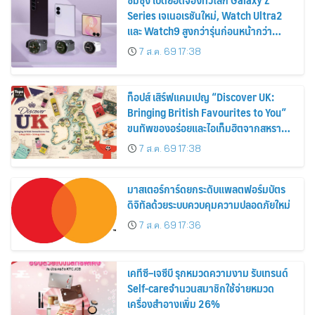
Series เจเนอเรชันใหม่, Watch Ultra2
และ Watch9 สูงกว่ารุ่นก่อนหน้ากว่า
30%
7 ส.ค. 69 17:38
ท็อปส์ เสิร์ฟแคมเปญ “Discover UK:
Bringing British Favourites to You”
ขนทัพของอร่อยและไอเท็มฮิตจากสหราช
อาณาจักร ส่งตรงถึงมือตั้งแต่วันนี้ – 18
7 ส.ค. 69 17:38
สิงหาคมนี้
มาสเตอร์การ์ดยกระดับแพลตฟอร์มบัตร
ดิจิทัลด้วยระบบควบคุมความปลอดภัยใหม่
7 ส.ค. 69 17:36
เคทีซี–เจซีบี รุกหมวดความงาม รับเทรนด์
Self-careจำนวนสมาชิกใช้จ่ายหมวด
เครื่องสำอางเพิ่ม 26%