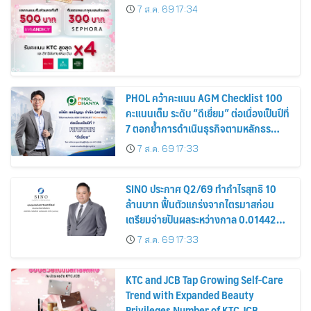
7 ส.ค. 69 17:34
PHOL คว้าคะแนน AGM Checklist 100
คะแนนเต็ม ระดับ “ดีเยี่ยม” ต่อเนื่องเป็นปีที่
7 ตอกย้ำการดำเนินธุรกิจตามหลักธร
รมาภิบาล โปร่งใส สร้างความเชื่อมั่นผู้ถือ
7 ส.ค. 69 17:33
หุ้น
SINO ประกาศ Q2/69 ทำกำไรสุทธิ 10
ล้านบาท ฟื้นตัวแกร่งจากไตรมาสก่อน
เตรียมจ่ายปันผลระหว่างกาล 0.014423
บาทต่อหุ้น ครึ่งปีหลังมุ่งเติบโตต่อเนื่อง
7 ส.ค. 69 17:33
KTC and JCB Tap Growing Self-Care
Trend with Expanded Beauty
Privileges Number of KTC JCB