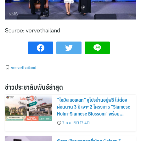
Source:
vervethailand
vervethailand
ข่าวประชาสัมพันธ์ล่าสุด
“ไซมิส แอสเสท” ชูโปรบ้านอยู่ฟรี ไม่ต้อง
ผ่อนนาน 3 ปี เจาะ 2 โครงการ “Siamese
Holm–Siamese Blossom” พร้อม
ส่วนลดและสิทธิพิเศษถึง 31 สิงหาคม
7 ส.ค. 69 17:40
2569
ซัมซุง เปิดยอดจองทั่วโลก Galaxy Z