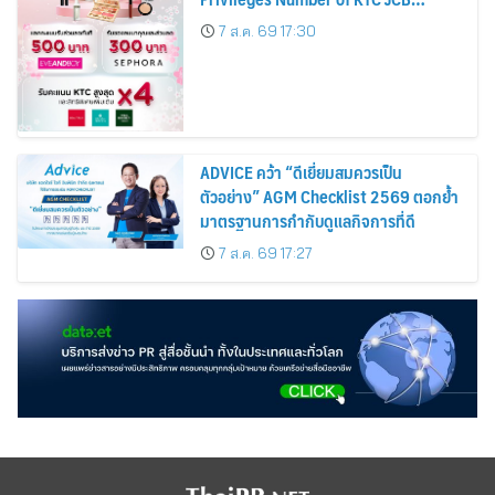
Cardmembers Spending on
7 ส.ค. 69 17:30
Cosmetics Rises 26%
ADVICE คว้า “ดีเยี่ยมสมควรเป็น
ตัวอย่าง” AGM Checklist 2569 ตอกย้ำ
มาตรฐานการกำกับดูแลกิจการที่ดี
7 ส.ค. 69 17:27