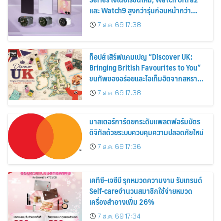
และ Watch9 สูงกว่ารุ่นก่อนหน้ากว่า
30%
7 ส.ค. 69 17:38
ท็อปส์ เสิร์ฟแคมเปญ “Discover UK:
Bringing British Favourites to You”
ขนทัพของอร่อยและไอเท็มฮิตจากสหราช
อาณาจักร ส่งตรงถึงมือตั้งแต่วันนี้ – 18
7 ส.ค. 69 17:38
สิงหาคมนี้
มาสเตอร์การ์ดยกระดับแพลตฟอร์มบัตร
ดิจิทัลด้วยระบบควบคุมความปลอดภัยใหม่
7 ส.ค. 69 17:36
เคทีซี–เจซีบี รุกหมวดความงาม รับเทรนด์
Self-careจำนวนสมาชิกใช้จ่ายหมวด
เครื่องสำอางเพิ่ม 26%
7 ส.ค. 69 17:34