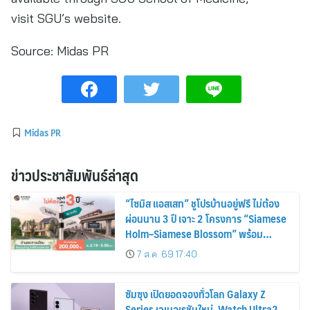
visit SGU’s website.
Source:
Midas PR
Midas PR
ข่าวประชาสัมพันธ์ล่าสุด
“ไซมิส แอสเสท” ชูโปรบ้านอยู่ฟรี ไม่ต้อง
ผ่อนนาน 3 ปี เจาะ 2 โครงการ “Siamese
Holm–Siamese Blossom” พร้อม
ส่วนลดและสิทธิพิเศษถึง 31 สิงหาคม
7 ส.ค. 69 17:40
2569
ซัมซุง เปิดยอดจองทั่วโลก Galaxy Z
Series เจเนอเรชันใหม่, Watch Ultra2