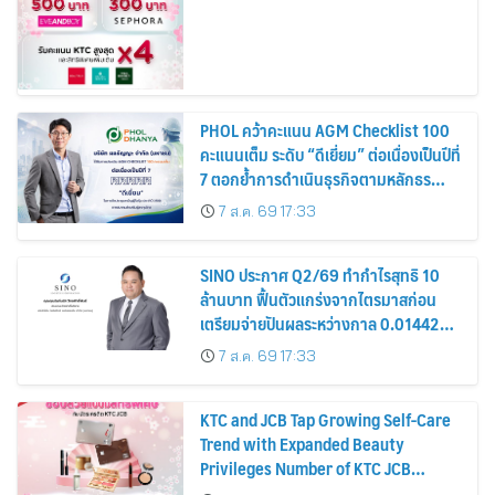
PHOL คว้าคะแนน AGM Checklist 100
คะแนนเต็ม ระดับ “ดีเยี่ยม” ต่อเนื่องเป็นปีที่
7 ตอกย้ำการดำเนินธุรกิจตามหลักธร
รมาภิบาล โปร่งใส สร้างความเชื่อมั่นผู้ถือ
7 ส.ค. 69 17:33
หุ้น
SINO ประกาศ Q2/69 ทำกำไรสุทธิ 10
ล้านบาท ฟื้นตัวแกร่งจากไตรมาสก่อน
เตรียมจ่ายปันผลระหว่างกาล 0.014423
บาทต่อหุ้น ครึ่งปีหลังมุ่งเติบโตต่อเนื่อง
7 ส.ค. 69 17:33
KTC and JCB Tap Growing Self-Care
Trend with Expanded Beauty
Privileges Number of KTC JCB
Cardmembers Spending on