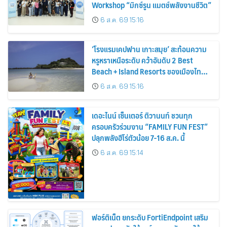
Workshop “มิกซ์รูน แมตช์พลังงานชีวิต”
6 ส.ค. 69 15:16
‘โรงแรมเคปฟาน เกาะสมุย’ สะท้อนความ
หรูหราเหนือระดับ คว้าอันดับ 2 Best
Beach + Island Resorts ของเมืองไทย
จากงานประกาศรางวัล T+L Luxury
6 ส.ค. 69 15:16
Awards Asia Pacific 2026
เดอะไนน์ เซ็นเตอร์ ติวานนท์ ชวนทุก
ครอบครัวร่วมงาน “FAMILY FUN FEST”
ปลุกพลังฮีโร่ตัวน้อย 7-16 ส.ค. นี้
6 ส.ค. 69 15:14
ฟอร์ติเน็ต ยกระดับ FortiEndpoint เสริม