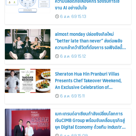
ความปลอดภัยให้องค์กร รองรับการใช้
งาน AI อย่างมั่นใจ
6 ส.ค. 69 15:13
almost monday ปล่อยซิงเกิลใหม่
“better late than never” ส่งต่อพลัง
ความกล้าคว้าชีวิตที่ต้องการ รอฟังอัลบั้ม
THANK GOD IT’S ALMOST MONDAY
6 ส.ค. 69 15:12
พร้อมกัน 9 ก.ย. นี้
Sheraton Hua Hin Pranburi Villas
Presents Chef Takeover Weekend,
An Exclusive Celebration of
Authentic Italian Cuisine
6 ส.ค. 69 15:11
เมกะเทรนด์อาเซียนกำลังเปลี่ยนโลกการ
เงินCIMB Group พร้อมขับเคลื่อนธุรกิจสู่
ยุค Digital Economy ด้วยทีม Industry
Specialists
6 ส.ค. 69 15:09