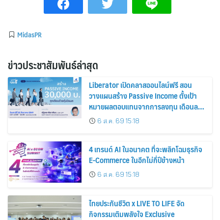
MidasPR
ข่าวประชาสัมพันธ์ล่าสุด
Liberator เปิดคลาสออนไลน์ฟรี สอน
วางแผนสร้าง Passive Income ตั้งเป้า
หมายผลตอบแทนจากการลงทุน เดือนละ
30,000 บาท ด้วยหุ้นปันผล
6 ส.ค. 69 15:18
4 เทรนด์ AI ในอนาคต ที่จะพลิกโฉมธุรกิจ
E-Commerce ในอีกไม่กี่ปีข้างหน้า
6 ส.ค. 69 15:18
ไทยประกันชีวิต x LIVE TO LIFE จัด
กิจกรรมเติมพลังใจ Exclusive