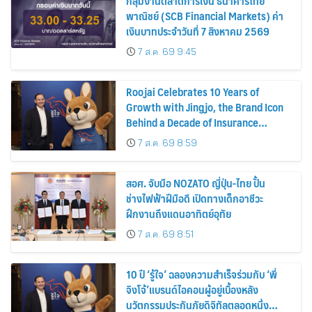
กลุ่มงานตลาดการเงิน ธนาคารไทย
พาณิชย์ (SCB Financial Markets) ค่า
เงินบาทประจำวันที่ 7 สิงหาคม 2569
7 ส.ค. 69 9:45
Roojai Celebrates 10 Years of
Growth with Jingjo, the Brand Icon
Behind a Decade of Insurance
Innovation
7 ส.ค. 69 8:59
สอศ. จับมือ NOZATO ญี่ปุ่น-ไทย ปั้น
ช่างไฟฟ้าฝีมือดี เปิดทางเด็กอาชีวะ
ฝึกงานถึงแดนอาทิตย์อุทัย
7 ส.ค. 69 8:51
10 ปี ‘รู้ใจ’ ฉลองความสำเร็จร่วมกับ ‘พี่
จิงโจ้’แบรนด์ไอคอนผู้อยู่เบื้องหลัง
นวัตกรรมประกันภัยดิจิทัลตลอดหนึ่ง