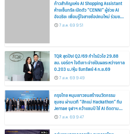
ก้าวสำคัญแห่ง AI Shopping Assistant
ห้างเซ็นทรัล เปิดตัว “CENNI” ผู้ช่วย AI
อัจฉริยะ เพื่อนรู้ใจสายช้อปคนใหม่ ร่วมยก
ระดับประสบการณ์ช้อปปิ้งให้ง่ายขึ้นได้ ใน
7 ส.ค. 69 9:51
แชตเดียว
TQR สุดปัง! Q2/69 กำไรนิวไฮ 29.88
ลบ. บอร์ดฯ ใจดีเคาะจ่ายปันผลระหว่างกาล
0.203 บ./หุ้น รับทรัพย์ 4 ก.ย.69
7 ส.ค. 69 9:49
กรุงไทย หนุนเยาวชนสร้างนวัตกรรม
ชุมชน ผ่านเวที “ฮักแม่ Hackathon” ทีม
Jernae จุฬาฯ คว้าแชมป์ ใช้ AI ติดตาม
ทรัพย์สินสูญหาย
7 ส.ค. 69 9:47