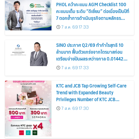
PHOL คว้าคะแนน AGM Checklist 100
คะแนนเต็ม ระดับ “ดีเยี่ยม” ต่อเนื่องเป็นปีที่
7 ตอกย้ำการดำเนินธุรกิจตามหลักธร
รมาภิบาล โปร่งใส สร้างความเชื่อมั่นผู้ถือ
7 ส.ค. 69 17:33
หุ้น
SINO ประกาศ Q2/69 ทำกำไรสุทธิ 10
ล้านบาท ฟื้นตัวแกร่งจากไตรมาสก่อน
เตรียมจ่ายปันผลระหว่างกาล 0.014423
บาทต่อหุ้น ครึ่งปีหลังมุ่งเติบโตต่อเนื่อง
7 ส.ค. 69 17:33
KTC and JCB Tap Growing Self-Care
Trend with Expanded Beauty
Privileges Number of KTC JCB
Cardmembers Spending on
7 ส.ค. 69 17:30
Cosmetics Rises 26%