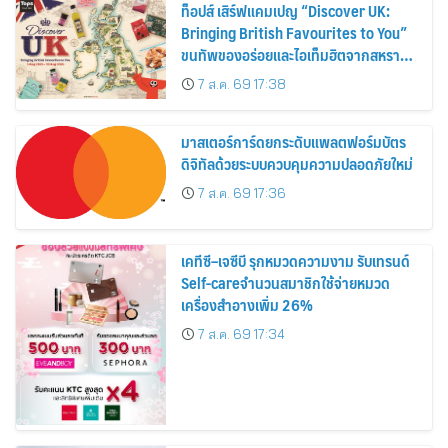
ท็อปส์ เสิร์ฟแคมเปญ “Discover UK:
Bringing British Favourites to You”
ขนทัพของอร่อยและไอเท็มฮิตจากสหราช
อาณาจักร ส่งตรงถึงมือตั้งแต่วันนี้ – 18
7 ส.ค. 69 17:38
สิงหาคมนี้
มาสเตอร์การ์ดยกระดับแพลตฟอร์มบัตร
ดิจิทัลด้วยระบบควบคุมความปลอดภัยใหม่
7 ส.ค. 69 17:36
เคทีซี–เจซีบี รุกหมวดความงาม รับเทรนด์
Self-careจำนวนสมาชิกใช้จ่ายหมวด
เครื่องสำอางเพิ่ม 26%
7 ส.ค. 69 17:34