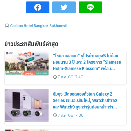
Carlton Hotel Bangkok Sukhumvit
ข่าวประชาสัมพันธ์ล่าสุด
“ไซมิส แอสเสท” ชูโปรบ้านอยู่ฟรี ไม่ต้อง
ผ่อนนาน 3 ปี เจาะ 2 โครงการ “Siamese
Holm–Siamese Blossom” พร้อม
ส่วนลดและสิทธิพิเศษถึง 31 สิงหาคม
7 ส.ค. 69 17:40
2569
ซัมซุง เปิดยอดจองทั่วโลก Galaxy Z
Series เจเนอเรชันใหม่, Watch Ultra2
และ Watch9 สูงกว่ารุ่นก่อนหน้ากว่า
30%
7 ส.ค. 69 17:38