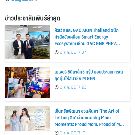
ข่าวประชาสัมพันธ์ล่าสุด
หัวเว่ย และ GAC AION Thailand ผนึก
กำลังขับเคลื่อน Smart Energy
Ecosystem เชื่อม GAC GN8 PHEV
รถยนต์ MPV ระดับพรีเมียม เข้ากับ
6 ส.ค. 69 17:37
พลังงานแสงอาทิตย์ภายในบ้าน
เมเจอร์ ซีนีเพล็กซ์ กรุ้ป มอบประสบการณ์
สุดคุ้มให้สมาชิก M GEN
6 ส.ค. 69 17:20
เซ็นทรัลพัฒนา ชวนค้นหา ‘The Art of
Letting Go’ ผ่านแคมเปญ Mom
Moments: Proud Mom. Proud of My
Mom.
6 ส.ค. 69 17:19