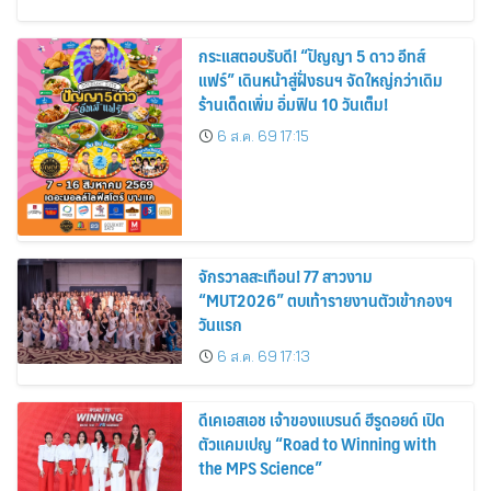
กระแสตอบรับดี! “ปัญญา 5 ดาว อีทส์
แฟร์” เดินหน้าสู่ฝั่งธนฯ จัดใหญ่กว่าเดิม
ร้านเด็ดเพิ่ม อิ่มฟิน 10 วันเต็ม!
6 ส.ค. 69 17:15
จักรวาลสะเทือน! 77 สาวงาม
“MUT2026” ตบเท้ารายงานตัวเข้ากองฯ
วันแรก
6 ส.ค. 69 17:13
ดีเคเอสเอช เจ้าของแบรนด์ ฮีรูดอยด์ เปิด
ตัวแคมเปญ “Road to Winning with
the MPS Science”