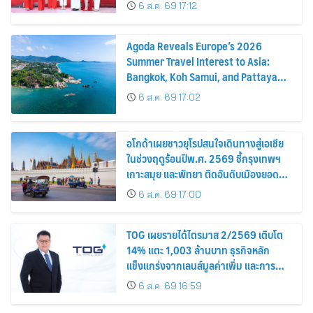
6 ส.ค. 69 17:12
Agoda Reveals Europe’s 2026
Summer Travel Interest to Asia:
Bangkok, Koh Samui, and Pattaya
Among the Top Cities
6 ส.ค. 69 17:02
อโกด้าเผยชาวยุโรปสนใจเดินทางสู่เอเชีย
ในช่วงฤดูร้อนปีพ.ศ. 2569 ชี้กรุงเทพฯ
เกาะสมุย และพัทยา ติดอันดับเมืองยอด
นิยม
6 ส.ค. 69 17:00
TOG เผยรายได้ไตรมาส 2/2569 เติบโต
14% แตะ 1,003 ล้านบาท ธุรกิจหลัก
แข็งแกร่งจากเลนส์มูลค่าเพิ่ม และการ
ขยายตลาดต่างประเทศ พร้อมเดินหน้า
6 ส.ค. 69 16:59
ลงทุนเพื่อการเติบโตระยะยาว