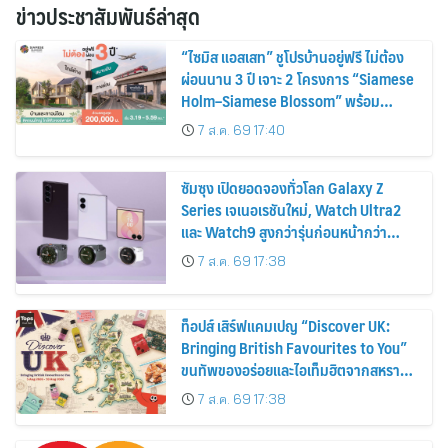
ข่าวประชาสัมพันธ์ล่าสุด
“ไซมิส แอสเสท” ชูโปรบ้านอยู่ฟรี ไม่ต้อง
ผ่อนนาน 3 ปี เจาะ 2 โครงการ “Siamese
Holm–Siamese Blossom” พร้อม
ส่วนลดและสิทธิพิเศษถึง 31 สิงหาคม
7 ส.ค. 69 17:40
2569
ซัมซุง เปิดยอดจองทั่วโลก Galaxy Z
Series เจเนอเรชันใหม่, Watch Ultra2
และ Watch9 สูงกว่ารุ่นก่อนหน้ากว่า
30%
7 ส.ค. 69 17:38
ท็อปส์ เสิร์ฟแคมเปญ “Discover UK:
Bringing British Favourites to You”
ขนทัพของอร่อยและไอเท็มฮิตจากสหราช
อาณาจักร ส่งตรงถึงมือตั้งแต่วันนี้ – 18
7 ส.ค. 69 17:38
สิงหาคมนี้