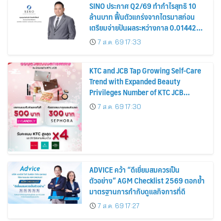
SINO ประกาศ Q2/69 ทำกำไรสุทธิ 10
ล้านบาท ฟื้นตัวแกร่งจากไตรมาสก่อน
เตรียมจ่ายปันผลระหว่างกาล 0.014423
บาทต่อหุ้น ครึ่งปีหลังมุ่งเติบโตต่อเนื่อง
7 ส.ค. 69 17:33
KTC and JCB Tap Growing Self-Care
Trend with Expanded Beauty
Privileges Number of KTC JCB
Cardmembers Spending on
7 ส.ค. 69 17:30
Cosmetics Rises 26%
ADVICE คว้า “ดีเยี่ยมสมควรเป็น
ตัวอย่าง” AGM Checklist 2569 ตอกย้ำ
มาตรฐานการกำกับดูแลกิจการที่ดี
7 ส.ค. 69 17:27