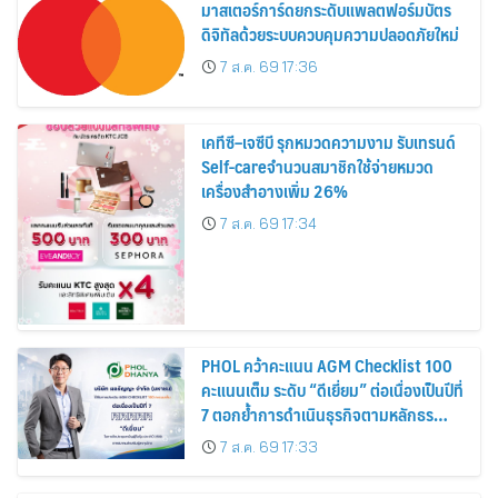
มาสเตอร์การ์ดยกระดับแพลตฟอร์มบัตร
ดิจิทัลด้วยระบบควบคุมความปลอดภัยใหม่
7 ส.ค. 69 17:36
เคทีซี–เจซีบี รุกหมวดความงาม รับเทรนด์
Self-careจำนวนสมาชิกใช้จ่ายหมวด
เครื่องสำอางเพิ่ม 26%
7 ส.ค. 69 17:34
PHOL คว้าคะแนน AGM Checklist 100
คะแนนเต็ม ระดับ “ดีเยี่ยม” ต่อเนื่องเป็นปีที่
7 ตอกย้ำการดำเนินธุรกิจตามหลักธร
รมาภิบาล โปร่งใส สร้างความเชื่อมั่นผู้ถือ
7 ส.ค. 69 17:33
หุ้น