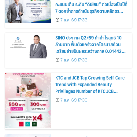
คะแนนเต็ม ระดับ “ดีเยี่ยม” ต่อเนื่องเป็นปีที่
7 ตอกย้ำการดำเนินธุรกิจตามหลักธร
รมาภิบาล โปร่งใส สร้างความเชื่อมั่นผู้ถือ
7 ส.ค. 69 17:33
หุ้น
SINO ประกาศ Q2/69 ทำกำไรสุทธิ 10
ล้านบาท ฟื้นตัวแกร่งจากไตรมาสก่อน
เตรียมจ่ายปันผลระหว่างกาล 0.014423
บาทต่อหุ้น ครึ่งปีหลังมุ่งเติบโตต่อเนื่อง
7 ส.ค. 69 17:33
KTC and JCB Tap Growing Self-Care
Trend with Expanded Beauty
Privileges Number of KTC JCB
Cardmembers Spending on
7 ส.ค. 69 17:30
Cosmetics Rises 26%