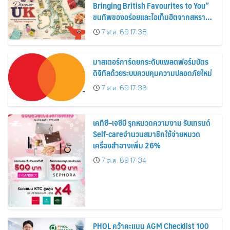
Bringing British Favourites to You”
ขนทัพของอร่อยและไอเท็มฮิตจากสหราช
อาณาจักร ส่งตรงถึงมือตั้งแต่วันนี้ – 18
7 ส.ค. 69 17:38
สิงหาคมนี้
มาสเตอร์การ์ดยกระดับแพลตฟอร์มบัตร
ดิจิทัลด้วยระบบควบคุมความปลอดภัยใหม่
7 ส.ค. 69 17:36
เคทีซี–เจซีบี รุกหมวดความงาม รับเทรนด์
Self-careจำนวนสมาชิกใช้จ่ายหมวด
เครื่องสำอางเพิ่ม 26%
7 ส.ค. 69 17:34
PHOL คว้าคะแนน AGM Checklist 100