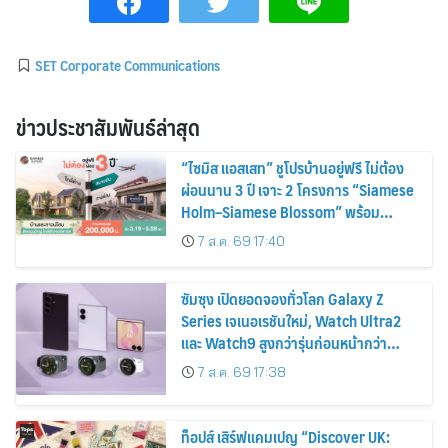
SET Corporate Communications
ข่าวประชาสัมพันธ์ล่าสุด
“ไซมิส แอสเสท” ชูโปรบ้านอยู่ฟรี ไม่ต้อง
ผ่อนนาน 3 ปี เจาะ 2 โครงการ “Siamese
Holm–Siamese Blossom” พร้อม
ส่วนลดและสิทธิพิเศษถึง 31 สิงหาคม
7 ส.ค. 69 17:40
2569
ซัมซุง เปิดยอดจองทั่วโลก Galaxy Z
Series เจเนอเรชันใหม่, Watch Ultra2
และ Watch9 สูงกว่ารุ่นก่อนหน้ากว่า
30%
7 ส.ค. 69 17:38
ท็อปส์ เสิร์ฟแคมเปญ “Discover UK: