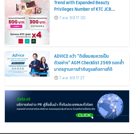
Trend with Expanded Beauty
Privileges Number of KTC JCB
Cardmembers Spending on
7 ส.ค. 69 17:30
Cosmetics Rises 26%
ADVICE คว้า “ดีเยี่ยมสมควรเป็น
ตัวอย่าง” AGM Checklist 2569 ตอกย้ำ
มาตรฐานการกำกับดูแลกิจการที่ดี
7 ส.ค. 69 17:27