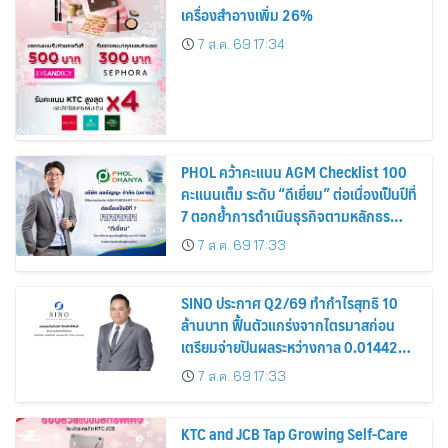
เครื่องสำอางเพิ่ม 26%
7 ส.ค. 69 17:34
PHOL คว้าคะแนน AGM Checklist 100
คะแนนเต็ม ระดับ “ดีเยี่ยม” ต่อเนื่องเป็นปีที่
7 ตอกย้ำการดำเนินธุรกิจตามหลักธร
รมาภิบาล โปร่งใส สร้างความเชื่อมั่นผู้ถือ
7 ส.ค. 69 17:33
หุ้น
SINO ประกาศ Q2/69 ทำกำไรสุทธิ 10
ล้านบาท ฟื้นตัวแกร่งจากไตรมาสก่อน
เตรียมจ่ายปันผลระหว่างกาล 0.014423
บาทต่อหุ้น ครึ่งปีหลังมุ่งเติบโตต่อเนื่อง
7 ส.ค. 69 17:33
KTC and JCB Tap Growing Self-Care