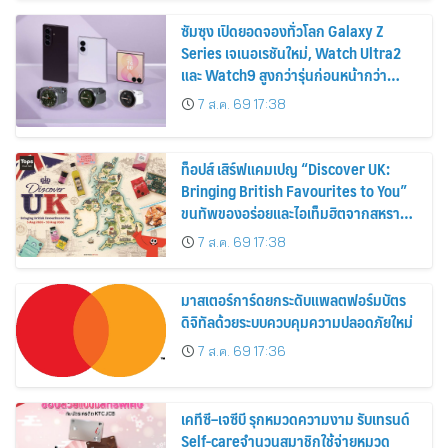
ซัมซุง เปิดยอดจองทั่วโลก Galaxy Z
Series เจเนอเรชันใหม่, Watch Ultra2
และ Watch9 สูงกว่ารุ่นก่อนหน้ากว่า
30%
7 ส.ค. 69 17:38
ท็อปส์ เสิร์ฟแคมเปญ “Discover UK:
Bringing British Favourites to You”
ขนทัพของอร่อยและไอเท็มฮิตจากสหราช
อาณาจักร ส่งตรงถึงมือตั้งแต่วันนี้ – 18
7 ส.ค. 69 17:38
สิงหาคมนี้
มาสเตอร์การ์ดยกระดับแพลตฟอร์มบัตร
ดิจิทัลด้วยระบบควบคุมความปลอดภัยใหม่
7 ส.ค. 69 17:36
เคทีซี–เจซีบี รุกหมวดความงาม รับเทรนด์
Self-careจำนวนสมาชิกใช้จ่ายหมวด