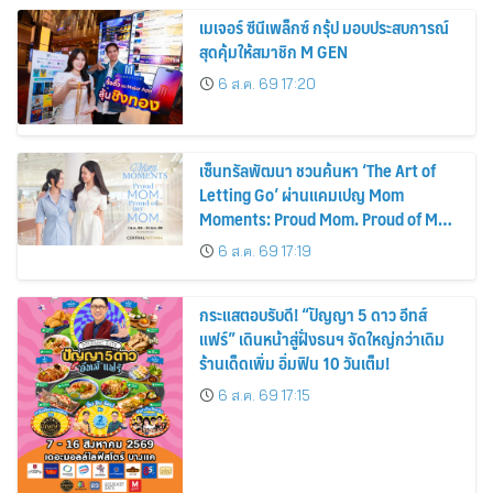
เมเจอร์ ซีนีเพล็กซ์ กรุ้ป มอบประสบการณ์
สุดคุ้มให้สมาชิก M GEN
6 ส.ค. 69 17:20
เซ็นทรัลพัฒนา ชวนค้นหา ‘The Art of
Letting Go’ ผ่านแคมเปญ Mom
Moments: Proud Mom. Proud of My
Mom.
6 ส.ค. 69 17:19
กระแสตอบรับดี! “ปัญญา 5 ดาว อีทส์
แฟร์” เดินหน้าสู่ฝั่งธนฯ จัดใหญ่กว่าเดิม
ร้านเด็ดเพิ่ม อิ่มฟิน 10 วันเต็ม!
6 ส.ค. 69 17:15