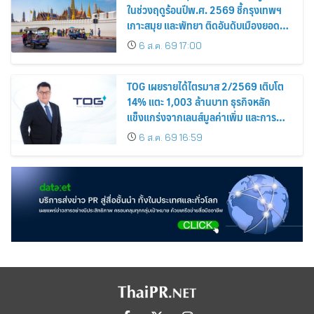
ในช่วงฤดูร้อนปีพ.ศ. 2569 ชี้กรุงเทพฯ
เกาะสมุย และพัทยา ติดอันดับเมืองยอด
นิยม
6 ส.ค. 69 17:00
TOG เผยรายได้ไตรมาส 2/2569 เติบโต
14% แตะ 1,003 ล้านบาท ธุรกิจหลัก
แข็งแกร่งจากเลนส์มูลค่าเพิ่ม และการ
ขยายตลาดต่างประเทศ พร้อมเดินหน้า
6 ส.ค. 69 16:59
ลงทุนเพื่อการเติบโตระยะยาว