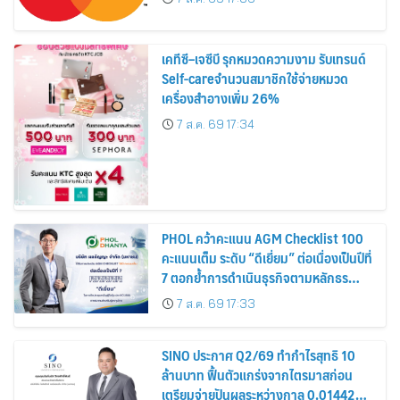
เคทีซี–เจซีบี รุกหมวดความงาม รับเทรนด์
Self-careจำนวนสมาชิกใช้จ่ายหมวด
เครื่องสำอางเพิ่ม 26%
7 ส.ค. 69 17:34
PHOL คว้าคะแนน AGM Checklist 100
คะแนนเต็ม ระดับ “ดีเยี่ยม” ต่อเนื่องเป็นปีที่
7 ตอกย้ำการดำเนินธุรกิจตามหลักธร
รมาภิบาล โปร่งใส สร้างความเชื่อมั่นผู้ถือ
7 ส.ค. 69 17:33
หุ้น
SINO ประกาศ Q2/69 ทำกำไรสุทธิ 10
ล้านบาท ฟื้นตัวแกร่งจากไตรมาสก่อน
เตรียมจ่ายปันผลระหว่างกาล 0.014423