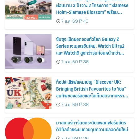
ผ่อนนาน 3 ปี เจาะ 2 โครงการ “Siamese
Holm–Siamese Blossom” พร้อม
ส่วนลดและสิทธิพิเศษถึง 31 สิงหาคม
7 ส.ค. 69 17:40
2569
ซัมซุง เปิดยอดจองทั่วโลก Galaxy Z
Series เจเนอเรชันใหม่, Watch Ultra2
และ Watch9 สูงกว่ารุ่นก่อนหน้ากว่า
30%
7 ส.ค. 69 17:38
ท็อปส์ เสิร์ฟแคมเปญ “Discover UK:
Bringing British Favourites to You”
ขนทัพของอร่อยและไอเท็มฮิตจากสหราช
อาณาจักร ส่งตรงถึงมือตั้งแต่วันนี้ – 18
7 ส.ค. 69 17:38
สิงหาคมนี้
มาสเตอร์การ์ดยกระดับแพลตฟอร์มบัตร
ดิจิทัลด้วยระบบควบคุมความปลอดภัยใหม่
7 ส.ค. 69 17:36