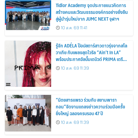
Tidlor Academy จุดประกายแนวคิดการ
สร้างคนและวัฒนธรรมองค์กรอย่างยั่งยืน
สู่ผู้นำรุ่นใหม่จาก JUMC NEXT จุฬาฯ
10 ส.ค. 69 11:41
รู้จัก ADÉLA ป๊อปสตาร์สาวดาวรุ่งจากสโล
วาเกีย กับเพลงสุดไวรัล “Ain’t In LA”
พร้อมประกาศอัลบั้มเดบิวต์ PRIMA เตรียม
ปล่อย 4 ก.ย. นี้
10 ส.ค. 69 11:39
“นิตยสารแพรว ร่วมกับ สยามพารา
กอน”จัดงานแถลงข่าวความร่วมมือครั้ง
ยิ่งใหญ่ ฉลองครบรอบ 47 ปี
10 ส.ค. 69 11:39