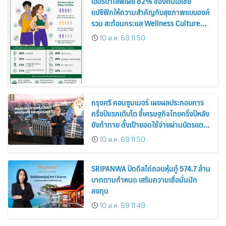
เฮอร์บาไลฟ์เผย 82% ของคนเอเชีย
แปซิฟิกให้ความสำคัญกับสุขภาพแบบองค์
รวม สะท้อนกระแส Wellness Culture
เติบโตต่อเนื่อง
10 ส.ค. 69 11:50
กรุงศรี คอนซูมเมอร์ เผยผลประกอบการ
ครึ่งปีแรกเติบโต ชี้เศรษฐกิจไทยครึ่งปีหลัง
ยังท้าทาย ตั้งเป้ายอดใช้จ่ายผ่านบัตรแตะ
420,000 ล้านบาท
10 ส.ค. 69 11:50
SRIPANWA ปิดดีลไถ่ถอนหุ้นกู้ 574.7 ล้าน
บาทตามกำหนด เสริมความเชื่อมั่นนัก
ลงทุน
10 ส.ค. 69 11:49