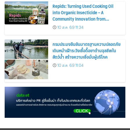
Repids: Turning Used Cooking Oil
into Organic Insecticide – A
Community Innovation from
Chulalongkorn University
10 ส.ค. 69 11:34
กรมประมงยืนยันมาตรฐานความปลอดภัย
เดินหน้าเฝ้าระวังเชื้อดื้อยาต้านจุลชีพใน
สัตว์น้ำ สร้างความเชื่อมั่นผู้บริโภค
10 ส.ค. 69 11:04