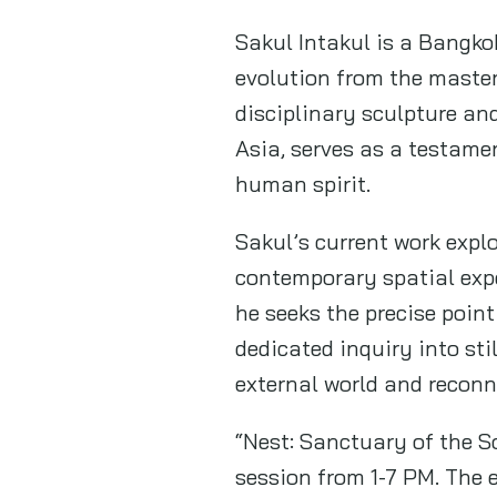
Sakul Intakul is a Bangko
evolution from the mastery
disciplinary sculpture an
Asia, serves as a testame
human spirit.
Sakul’s current work expl
contemporary spatial expe
he seeks the precise point
dedicated inquiry into sti
external world and reconne
“Nest: Sanctuary of the So
session from 1-7 PM. The 