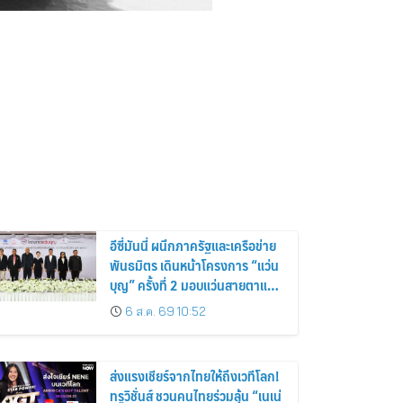
อีซี่มันนี่ ผนึกภาครัฐและเครือข่าย
พันธมิตร เดินหน้าโครงการ “แว่น
บุญ” ครั้งที่ 2 มอบแว่นสายตาแก่
ประชาชน 600 คน ขยายโอกาส
6 ส.ค. 69 10:52
การมองเห็นสู่ชุมชนไทย
ส่งแรงเชียร์จากไทยให้ถึงเวทีโลก!
ทรูวิชั่นส์ ชวนคนไทยร่วมลุ้น “เนเน่