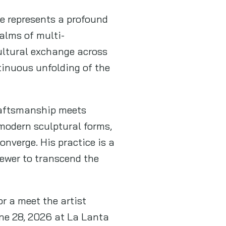
e represents a profound
ealms of multi-
cultural exchange across
tinuous unfolding of the
craftsmanship meets
modern sculptural forms,
onverge. His practice is a
iewer to transcend the
r a meet the artist
une 28, 2026 at La Lanta