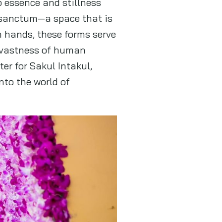
o essence and stillness
r sanctum—a space that is
 hands, these forms serve
e vastness of human
er for Sakul Intakul,
nto the world of