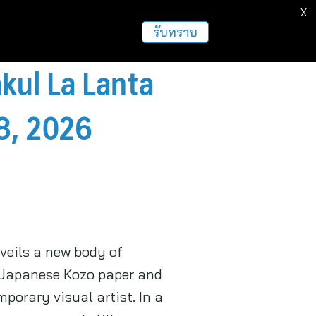
X
รับทราบ
akul La Lanta
8, 2026
veils a new body of
l Japanese Kozo paper and
porary visual artist. In a