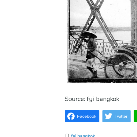
Source:
fyi bangkok
Facebook
Twitter
fyi bangkok