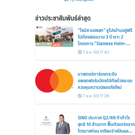
ข่าวประชาสัมพันธ์ล่าสุด
“ไซมิส แอสเสท” ชูโปรบ้านอยู่ฟรี
ไม่ต้องผ่อนนาน 3 ปี เจาะ 2
โครงการ “Siamese Holm–
Siamese Blossom” พร้อม
7 ส.ค. 69 17:40
ส่วนลดและสิทธิพิเศษถึง 31
สิงหาคม 2569
มาสเตอร์การ์ดยกระดับ
แพลตฟอร์มบัตรดิจิทัลด้วยระบบ
ควบคุมความปลอดภัยใหม่
7 ส.ค. 69 17:36
SINO ประกาศ Q2/69 ทำกำไร
สุทธิ 10 ล้านบาท ฟื้นตัวแกร่งจาก
ไตรมาสก่อน เตรียมจ่ายปันผล