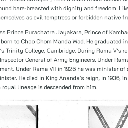
round bare-breasted with dignity and freedom. L
emselves as evil temptress or forbidden native fr
ss Prince Purachatra Jayakara, Prince of Kamba
, born to Chao Chom Manda Wad. He graduated in
s Trinity College, Cambridge. During Rama V’s re
nspector General of Army Engineers. Under Rama V
ment. Under Rama VII in 1926 he was minister of
nister. He died in King Ananda’s reign, in 1936, in 
 royal lineage is descended from him.