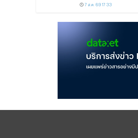
ระหว่างกาล 0.014423 บาทต่อหุ้
7 ส.ค. 69 17:33
ครึ่งปีหลังมุ่งเติบโตต่อเนื่อง