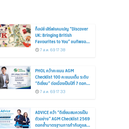
ท็อปส์ เสิร์ฟแคมเปญ “Discover
UK: Bringing British
Favourites to You” ขนทัพของ
อร่อยและไอเท็มฮิตจากสหราช
7 ส.ค. 69 17:38
อาณาจักร ส่งตรงถึงมือตั้งแต่วัน
นี้ – 18 สิงหาคมนี้
PHOL คว้าคะแนน AGM
Checklist 100 คะแนนเต็ม ระดับ
“ดีเยี่ยม” ต่อเนื่องเป็นปีที่ 7 ตอกย้ำ
การดำเนินธุรกิจตามหลักธรรมาภิ
7 ส.ค. 69 17:33
บาล โปร่งใส สร้างความเชื่อมั่นผู้
ถือหุ้น
ADVICE คว้า “ดีเยี่ยมสมควรเป็น
ตัวอย่าง” AGM Checklist 2569
ตอกย้ำมาตรฐานการกำกับดูแล