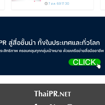
น
Number of KTC JCB
7 ส.ค. 69 17:30
Cardmembers Spending on
Cosmetics Rises 26%