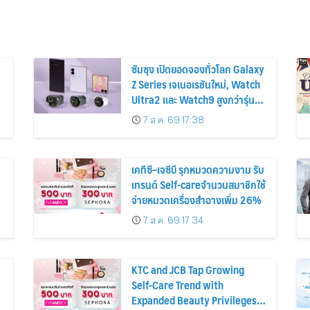
ซัมซุง เปิดยอดจองทั่วโลก Galaxy
Z Series เจเนอเรชันใหม่, Watch
Ultra2 และ Watch9 สูงกว่ารุ่น
ก่อนหน้ากว่า 30%
7 ส.ค. 69 17:38
เคทีซี–เจซีบี รุกหมวดความงาม รับ
เทรนด์ Self-careจำนวนสมาชิกใช้
จ่ายหมวดเครื่องสำอางเพิ่ม 26%
7 ส.ค. 69 17:34
KTC and JCB Tap Growing
Self-Care Trend with
Expanded Beauty Privileges