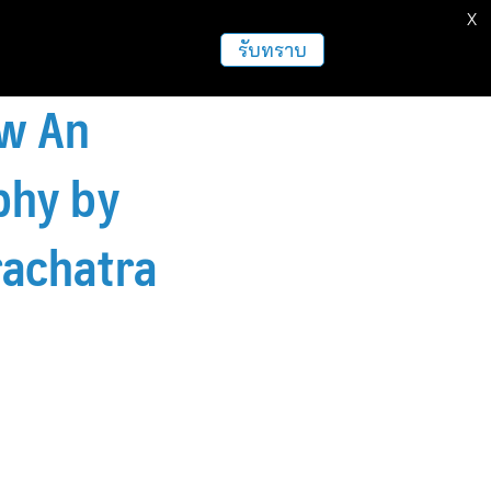
X
รับทราบ
ow An
phy by
rachatra