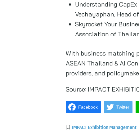
Understanding CapEx vs
Vechayaphan, Head of
Skyrocket Your Busine
Association of Thaila
With business matching pr
ASEAN Thailand & AI Conn
providers, and policymak
Source:
IMPACT EXHIBIT
Facebook
Twitter
IMPACT Exhibition Management