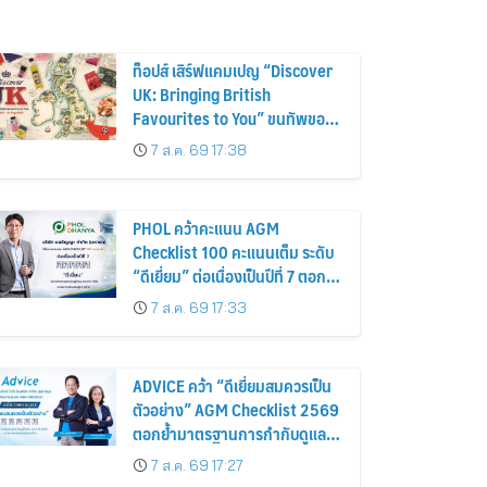
ท็อปส์ เสิร์ฟแคมเปญ “Discover
UK: Bringing British
Favourites to You” ขนทัพของ
อร่อยและไอเท็มฮิตจากสหราช
7 ส.ค. 69 17:38
อาณาจักร ส่งตรงถึงมือตั้งแต่วัน
นี้ – 18 สิงหาคมนี้
PHOL คว้าคะแนน AGM
Checklist 100 คะแนนเต็ม ระดับ
“ดีเยี่ยม” ต่อเนื่องเป็นปีที่ 7 ตอกย้ำ
การดำเนินธุรกิจตามหลักธรรมาภิ
7 ส.ค. 69 17:33
บาล โปร่งใส สร้างความเชื่อมั่นผู้
ถือหุ้น
ADVICE คว้า “ดีเยี่ยมสมควรเป็น
ตัวอย่าง” AGM Checklist 2569
ตอกย้ำมาตรฐานการกำกับดูแล
กิจการที่ดี
7 ส.ค. 69 17:27