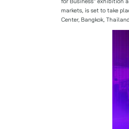
for Business” exhibition 
markets, is set to take p
Center, Bangkok, Thailand