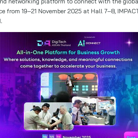
and networking platform to connect with the globa
lace from 19–21 November 2025 at Hall 7–8, IMPAC
.