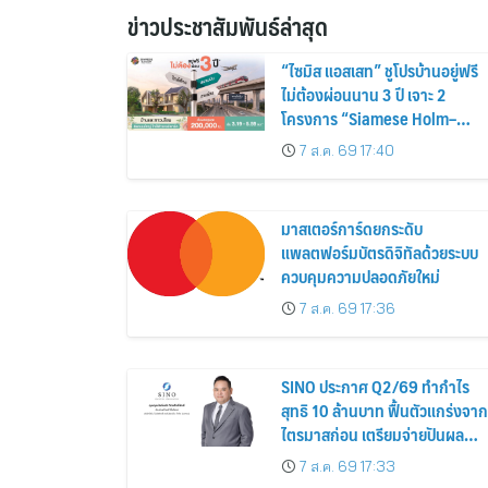
ข่าวประชาสัมพันธ์ล่าสุด
“ไซมิส แอสเสท” ชูโปรบ้านอยู่ฟรี
ไม่ต้องผ่อนนาน 3 ปี เจาะ 2
โครงการ “Siamese Holm–
Siamese Blossom” พร้อม
7 ส.ค. 69 17:40
ส่วนลดและสิทธิพิเศษถึง 31
สิงหาคม 2569
มาสเตอร์การ์ดยกระดับ
แพลตฟอร์มบัตรดิจิทัลด้วยระบบ
ควบคุมความปลอดภัยใหม่
7 ส.ค. 69 17:36
SINO ประกาศ Q2/69 ทำกำไร
สุทธิ 10 ล้านบาท ฟื้นตัวแกร่งจาก
ไตรมาสก่อน เตรียมจ่ายปันผล
ระหว่างกาล 0.014423 บาทต่อหุ้
7 ส.ค. 69 17:33
ครึ่งปีหลังมุ่งเติบโตต่อเนื่อง