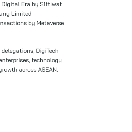
 Digital Era by Sittiwat
any Limited
ransactions by Metaverse
 delegations, DigiTech
enterprises, technology
 growth across ASEAN.