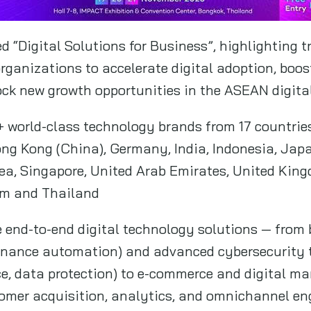
d “Digital Solutions for Business”, highlighting 
rganizations to accelerate digital adoption, boos
ock new growth opportunities in the ASEAN digit
+ world-class technology brands from 17 countrie
ng Kong (China), Germany, India, Indonesia, Japa
a, Singapore, United Arab Emirates, United King
am and Thailand
re end-to-end digital technology solutions — fr
finance automation) and advanced cybersecurity 
nce, data protection) to e-commerce and digital ma
omer acquisition, analytics, and omnichannel e