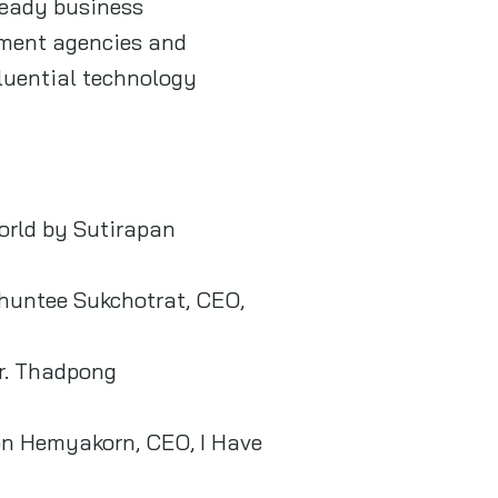
ready business
nment agencies and
fluential technology
orld by Sutirapan
Thuntee Sukchotrat, CEO,
Dr. Thadpong
on Hemyakorn, CEO, I Have