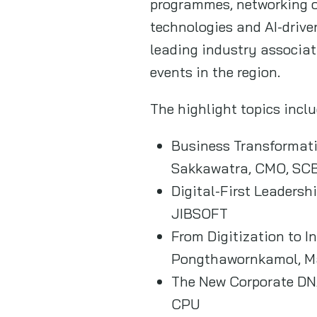
programmes, networking o
technologies and AI-drive
leading industry associati
events in the region.
The highlight topics incl
Business Transformati
Sakkawatra, CMO, SC
Digital-First Leadersh
JIBSOFT
From Digitization to I
Pongthawornkamol, M
The New Corporate DNA
CPU