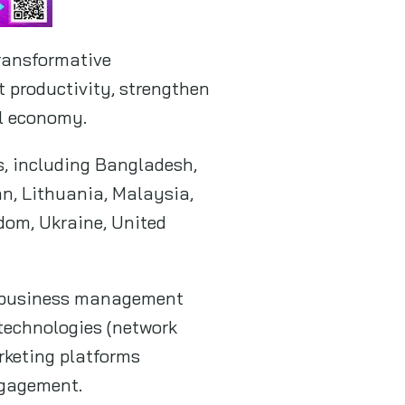
transformative
t productivity, strengthen
al economy.
s, including Bangladesh,
n, Lithuania, Malaysia,
dom, Ukraine, United
om business management
technologies (network
rketing platforms
ngagement.