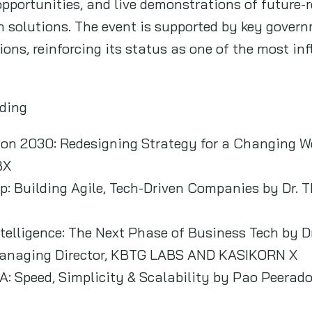
pportunities, and live demonstrations of future-
n solutions. The event is supported by key gover
ons, reinforcing its status as one of the most in
uding
on 2030: Redesigning Strategy for a Changing W
BX
ip: Building Agile, Tech-Driven Companies by Dr. 
ntelligence: The Next Phase of Business Tech by 
anaging Director, KBTG LABS AND KASIKORN X
: Speed, Simplicity & Scalability by Pao Peerad