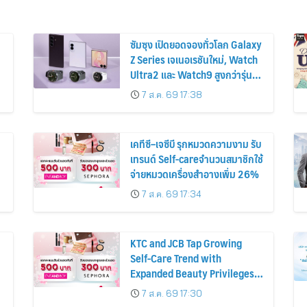
ซัมซุง เปิดยอดจองทั่วโลก Galaxy
Z Series เจเนอเรชันใหม่, Watch
Ultra2 และ Watch9 สูงกว่ารุ่น
ก่อนหน้ากว่า 30%
7 ส.ค. 69 17:38
เคทีซี–เจซีบี รุกหมวดความงาม รับ
เทรนด์ Self-careจำนวนสมาชิกใช้
จ่ายหมวดเครื่องสำอางเพิ่ม 26%
7 ส.ค. 69 17:34
KTC and JCB Tap Growing
Self-Care Trend with
Expanded Beauty Privileges
น
Number of KTC JCB
7 ส.ค. 69 17:30
Cardmembers Spending on