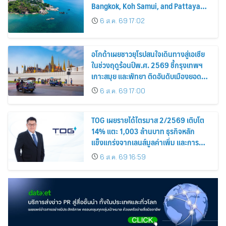
Bangkok, Koh Samui, and Pattaya
Among the Top Cities
6 ส.ค. 69 17:02
อโกด้าเผยชาวยุโรปสนใจเดินทางสู่เอเชีย
ในช่วงฤดูร้อนปีพ.ศ. 2569 ชี้กรุงเทพฯ
เกาะสมุย และพัทยา ติดอันดับเมืองยอด
นิยม
6 ส.ค. 69 17:00
TOG เผยรายได้ไตรมาส 2/2569 เติบโต
14% แตะ 1,003 ล้านบาท ธุรกิจหลัก
แข็งแกร่งจากเลนส์มูลค่าเพิ่ม และการ
ขยายตลาดต่างประเทศ พร้อมเดินหน้า
6 ส.ค. 69 16:59
ลงทุนเพื่อการเติบโตระยะยาว