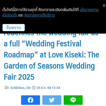
X
เว็บไซต์นี้มีการใช้งานคุกกี้ ศึกษารายละเอียดเพิ่มเติมได้ที่
นโยบายความ
เป็นส่วนตัว
และ
ข้อตกลงการใช้บริการ
Hotel Nikko Bangkok
redefines the wedding fair as
รับทราบ
a full “Wedding Festival
Roadmap” at Love Kiseki: The
Garden of Seasons Wedding
Fair 2025
Exhibition
,
Life
29 ส.ค. 68 13:34