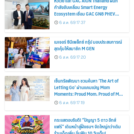
หัวเว่ย และ GAC AION Thailand ผนึก
กำลังขับเคลื่อน Smart Energy
Ecosystem เชื่อม GAC GN8 PHEV
รถยนต์ MPV ระดับพรีเมียม เข้ากับ
6 ส.ค. 69 17:37
พลังงานแสงอาทิตย์ภายในบ้าน
เมเจอร์ ซีนีเพล็กซ์ กรุ้ป มอบประสบการณ์
สุดคุ้มให้สมาชิก M GEN
6 ส.ค. 69 17:20
เซ็นทรัลพัฒนา ชวนค้นหา ‘The Art of
Letting Go’ ผ่านแคมเปญ Mom
Moments: Proud Mom. Proud of My
Mom.
6 ส.ค. 69 17:19
กระแสตอบรับดี! “ปัญญา 5 ดาว อีทส์
แฟร์” เดินหน้าสู่ฝั่งธนฯ จัดใหญ่กว่าเดิม
ร้านเด็ดเพิ่ม อิ่มฟิน 10 วันเต็ม!