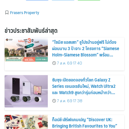
Frasers Property
ข่าวประชาสัมพันธ์ล่าสุด
“ไซมิส แอสเสท” ชูโปรบ้านอยู่ฟรี ไม่ต้อง
ผ่อนนาน 3 ปี เจาะ 2 โครงการ “Siamese
Holm–Siamese Blossom” พร้อม
ส่วนลดและสิทธิพิเศษถึง 31 สิงหาคม
7 ส.ค. 69 17:40
2569
ซัมซุง เปิดยอดจองทั่วโลก Galaxy Z
Series เจเนอเรชันใหม่, Watch Ultra2
และ Watch9 สูงกว่ารุ่นก่อนหน้ากว่า
30%
7 ส.ค. 69 17:38
ท็อปส์ เสิร์ฟแคมเปญ “Discover UK:
Bringing British Favourites to You”