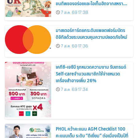
ขนทัพของอร่อยและไอเท็มฮิตจากสหราช
อาณาจักร ส่งตรงถึงมือตั้งแต่วันนี้ – 18
7 ส.ค. 69 17:38
สิงหาคมนี้
มาสเตอร์การ์ดยกระดับแพลตฟอร์มบัตร
ดิจิทัลด้วยระบบควบคุมความปลอดภัยใหม่
7 ส.ค. 69 17:36
เคทีซี–เจซีบี รุกหมวดความงาม รับเทรนด์
Self-careจำนวนสมาชิกใช้จ่ายหมวด
เครื่องสำอางเพิ่ม 26%
7 ส.ค. 69 17:34
PHOL คว้าคะแนน AGM Checklist 100
คะแนนเต็ม ระดับ “ดีเยี่ยม” ต่อเนื่องเป็นปีที่