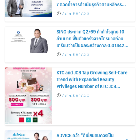
7 ตอกย้ำการดำเนินธุรกิจตามหลักธร
รมาภิบาล โปร่งใส สร้างความเชื่อมั่นผู้ถือ
7 ส.ค. 69 17:33
หุ้น
SINO ประกาศ Q2/69 ทำกำไรสุทธิ 10
ล้านบาท ฟื้นตัวแกร่งจากไตรมาสก่อน
เตรียมจ่ายปันผลระหว่างกาล 0.014423
บาทต่อหุ้น ครึ่งปีหลังมุ่งเติบโตต่อเนื่อง
7 ส.ค. 69 17:33
KTC and JCB Tap Growing Self-Care
Trend with Expanded Beauty
Privileges Number of KTC JCB
Cardmembers Spending on
7 ส.ค. 69 17:30
Cosmetics Rises 26%
ADVICE คว้า “ดีเยี่ยมสมควรเป็น