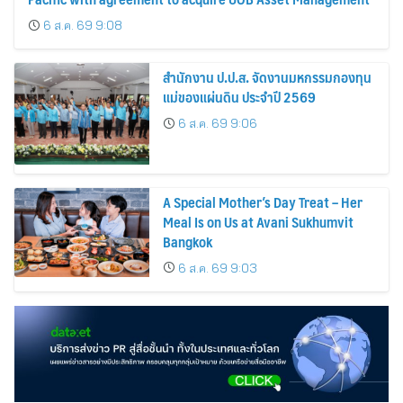
6 ส.ค. 69 9:08
สำนักงาน ป.ป.ส. จัดงานมหกรรมกองทุน
แม่ของแผ่นดิน ประจำปี 2569
6 ส.ค. 69 9:06
A Special Mother’s Day Treat – Her
Meal Is on Us at Avani Sukhumvit
Bangkok
6 ส.ค. 69 9:03