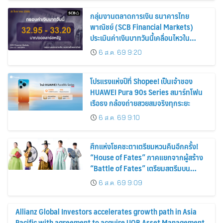
กลุ่มงานตลาดการเงิน ธนาคารไทย
พาณิชย์ (SCB Financial Markets)
ประเมินค่าเงินบาทวันนี้เคลื่อนไหวใน
กรอบ 32.95-33.20 บาท/ดอลลาร์
6 ส.ค. 69 9:20
โปรแรงแห่งปีที่ Shopee! เป็นเจ้าของ
HUAWEI Pura 90s Series สมาร์ทโฟน
เรือธง กล้องถ่ายสวยสมจริงทุกระยะ
6 ส.ค. 69 9:10
ศึกแห่งโชคชะตาเตรียมหวนคืนอีกครั้ง!
“House of Fates” ภาคแยกจากผู้สร้าง
“Battle of Fates” เตรียมสตรีมบน
Disney+ ที่นี่ที่เดียว
6 ส.ค. 69 9:09
Allianz Global Investors accelerates growth path in Asia
Pacific with agreement to acquire UOB Asset Management