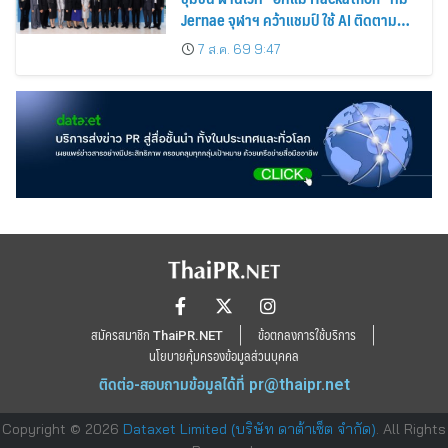
Jernae จุฬาฯ คว้าแชมป์ ใช้ AI ติดตาม
ทรัพย์สินสูญหาย
7 ส.ค. 69 9:47
สมัครสมาชิก ThaiPR.NET
ข้อตกลงการใช้บริการ
นโยบายคุ้มครองข้อมูลส่วนบุคคล
ติดต่อ-สอบถามข้อมูลได้ที่
pr@thaipr.net
Copyright © 2026
Dataxet Limited (บริษัท ดาต้าเซ็ต จำกัด)
. All Rights