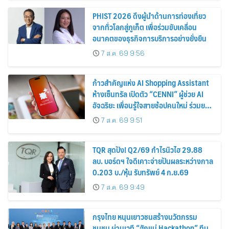
PHIST 2026 ดึงผู้นำด้านการท่องเที่ยว
จากทั่วโลกสู่ภูเก็ต เพื่อร่วมขับเคลื่อน
อนาคตของธุรกิจการบริการอย่างยั่งยืน
7 ส.ค. 69 9:56
ก้าวสำคัญแห่ง AI Shopping Assistant
ห้างเซ็นทรัล เปิดตัว “CENNI” ผู้ช่วย AI
อัจฉริยะ เพื่อนรู้ใจสายช้อปคนใหม่ ร่วมยก
ระดับประสบการณ์ช้อปปิ้งให้ง่ายขึ้นได้ ใน
7 ส.ค. 69 9:51
แชตเดียว
TQR สุดปัง! Q2/69 กำไรนิวไฮ 29.88
ลบ. บอร์ดฯ ใจดีเคาะจ่ายปันผลระหว่างกาล
0.203 บ./หุ้น รับทรัพย์ 4 ก.ย.69
7 ส.ค. 69 9:49
กรุงไทย หนุนเยาวชนสร้างนวัตกรรม
ชุมชน ผ่านเวที “ฮักแม่ Hackathon” ทีม