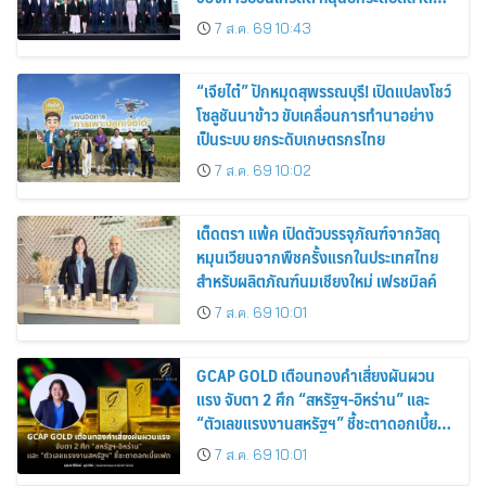
คาร์บอนไทย เชื่อมโยงอาเซียน เปิดโอกาสสู่
7 ส.ค. 69 10:43
ตลาดสากล
“เจียไต๋” ปักหมุดสุพรรณบุรี! เปิดแปลงโชว์
โซลูชันนาข้าว ขับเคลื่อนการทำนาอย่าง
เป็นระบบ ยกระดับเกษตรกรไทย
7 ส.ค. 69 10:02
เต็ดตรา แพ้ค เปิดตัวบรรจุภัณฑ์จากวัสดุ
หมุนเวียนจากพืชครั้งแรกในประเทศไทย
สำหรับผลิตภัณฑ์นมเชียงใหม่ เฟรชมิลค์
7 ส.ค. 69 10:01
GCAP GOLD เตือนทองคำเสี่ยงผันผวน
แรง จับตา 2 ศึก “สหรัฐฯ-อิหร่าน” และ
“ตัวเลขแรงงานสหรัฐฯ” ชี้ชะตาดอกเบี้ย
เฟด
7 ส.ค. 69 10:01