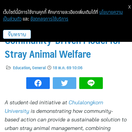
X
เว็บไซต์นี้มีการใช้งานคุกกี้ ศึกษารายละเอียดเพิ่มเติมได้ที่
นโยบายความ
เป็นส่วนตัว
และ
ข้อตกลงการใช้บริการ
Chula Students Lead
Community-Driven Model for
รับทราบ
Stray Animal Welfare
Education
,
General
18 พ.ค. 69 10:06
A student-led initiative at
Chulalongkorn
University
is demonstrating how community-
based action can provide a sustainable solution
to
urban stray animal
management
, combining