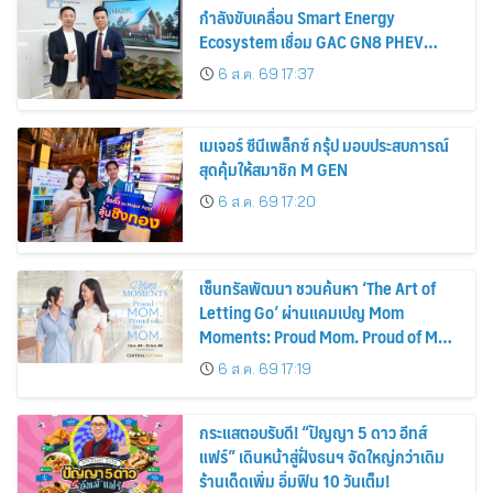
กำลังขับเคลื่อน Smart Energy
Ecosystem เชื่อม GAC GN8 PHEV
รถยนต์ MPV ระดับพรีเมียม เข้ากับ
6 ส.ค. 69 17:37
พลังงานแสงอาทิตย์ภายในบ้าน
เมเจอร์ ซีนีเพล็กซ์ กรุ้ป มอบประสบการณ์
สุดคุ้มให้สมาชิก M GEN
6 ส.ค. 69 17:20
เซ็นทรัลพัฒนา ชวนค้นหา ‘The Art of
Letting Go’ ผ่านแคมเปญ Mom
Moments: Proud Mom. Proud of My
Mom.
6 ส.ค. 69 17:19
กระแสตอบรับดี! “ปัญญา 5 ดาว อีทส์
แฟร์” เดินหน้าสู่ฝั่งธนฯ จัดใหญ่กว่าเดิม
ร้านเด็ดเพิ่ม อิ่มฟิน 10 วันเต็ม!