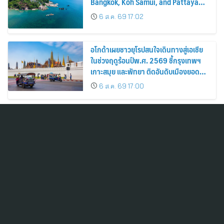
Bangkok, Koh Samui, and Pattaya
Among the Top Cities
6 ส.ค. 69 17:02
อโกด้าเผยชาวยุโรปสนใจเดินทางสู่เอเชีย
ในช่วงฤดูร้อนปีพ.ศ. 2569 ชี้กรุงเทพฯ
เกาะสมุย และพัทยา ติดอันดับเมืองยอด
นิยม
6 ส.ค. 69 17:00
TOG เผยรายได้ไตรมาส 2/2569 เติบโต
14% แตะ 1,003 ล้านบาท ธุรกิจหลัก
แข็งแกร่งจากเลนส์มูลค่าเพิ่ม และการ
ขยายตลาดต่างประเทศ พร้อมเดินหน้า
6 ส.ค. 69 16:59
ลงทุนเพื่อการเติบโตระยะยาว