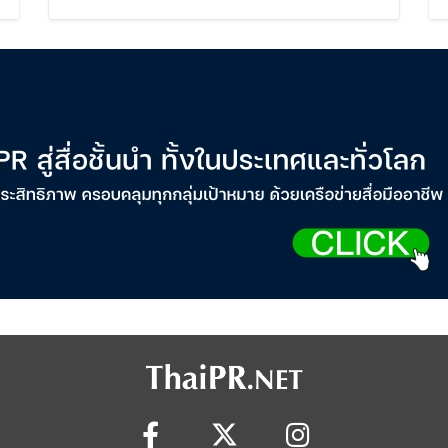
Cardmembers Spending on
Cosmetics Rises 26%