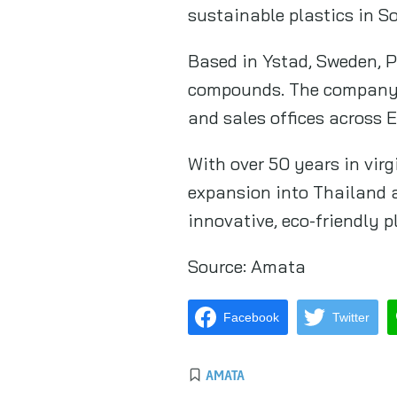
sustainable plastics in S
Based in Ystad, Sweden, P
compounds. The company h
and sales offices across 
With over 50 years in virg
expansion into Thailand a
innovative, eco-friendly p
Source:
Amata
Facebook
Twitter
AMATA