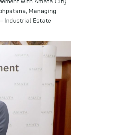
greement with Amata City
abhpatana, Managing
– Industrial Estate