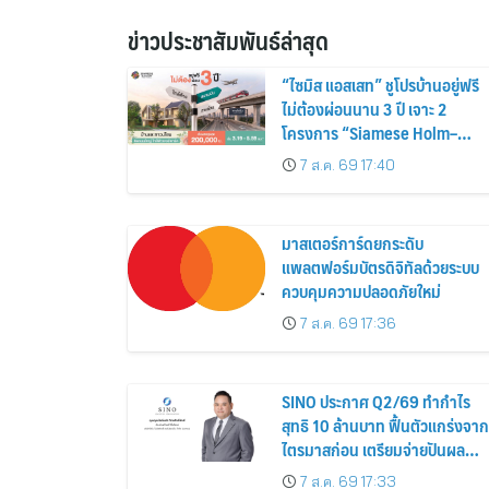
ข่าวประชาสัมพันธ์ล่าสุด
“ไซมิส แอสเสท” ชูโปรบ้านอยู่ฟรี
ไม่ต้องผ่อนนาน 3 ปี เจาะ 2
โครงการ “Siamese Holm–
Siamese Blossom” พร้อม
7 ส.ค. 69 17:40
ส่วนลดและสิทธิพิเศษถึง 31
สิงหาคม 2569
มาสเตอร์การ์ดยกระดับ
แพลตฟอร์มบัตรดิจิทัลด้วยระบบ
ควบคุมความปลอดภัยใหม่
7 ส.ค. 69 17:36
SINO ประกาศ Q2/69 ทำกำไร
สุทธิ 10 ล้านบาท ฟื้นตัวแกร่งจาก
ไตรมาสก่อน เตรียมจ่ายปันผล
ระหว่างกาล 0.014423 บาทต่อหุ้
7 ส.ค. 69 17:33