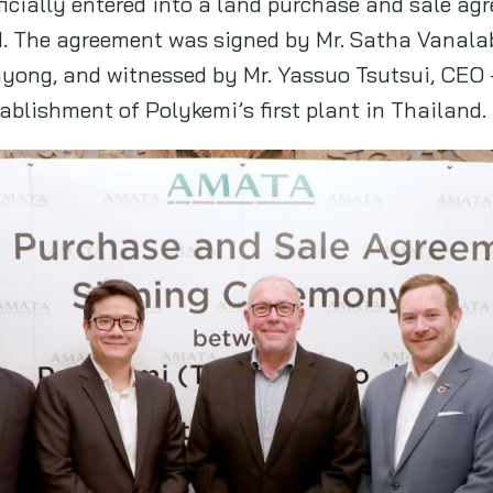
ficially entered into a land purchase and sale a
 The agreement was signed by Mr. Satha Vanal
yong, and witnessed by Mr. Yassuo Tsutsui, CEO 
ablishment of Polykemi’s first plant in Thailand.