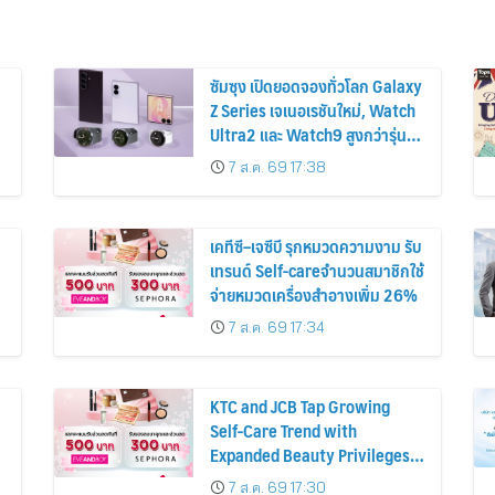
ซัมซุง เปิดยอดจองทั่วโลก Galaxy
Z Series เจเนอเรชันใหม่, Watch
Ultra2 และ Watch9 สูงกว่ารุ่น
ก่อนหน้ากว่า 30%
7 ส.ค. 69 17:38
เคทีซี–เจซีบี รุกหมวดความงาม รับ
เทรนด์ Self-careจำนวนสมาชิกใช้
จ่ายหมวดเครื่องสำอางเพิ่ม 26%
7 ส.ค. 69 17:34
KTC and JCB Tap Growing
Self-Care Trend with
Expanded Beauty Privileges
น
Number of KTC JCB
7 ส.ค. 69 17:30