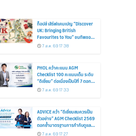
ท็อปส์ เสิร์ฟแคมเปญ “Discover
UK: Bringing British
Favourites to You” ขนทัพของ
อร่อยและไอเท็มฮิตจากสหราช
7 ส.ค. 69 17:38
อาณาจักร ส่งตรงถึงมือตั้งแต่วัน
นี้ – 18 สิงหาคมนี้
PHOL คว้าคะแนน AGM
Checklist 100 คะแนนเต็ม ระดับ
“ดีเยี่ยม” ต่อเนื่องเป็นปีที่ 7 ตอกย้ำ
การดำเนินธุรกิจตามหลักธรรมาภิ
7 ส.ค. 69 17:33
บาล โปร่งใส สร้างความเชื่อมั่นผู้
ถือหุ้น
ADVICE คว้า “ดีเยี่ยมสมควรเป็น
ตัวอย่าง” AGM Checklist 2569
ตอกย้ำมาตรฐานการกำกับดูแล
กิจการที่ดี
7 ส.ค. 69 17:27