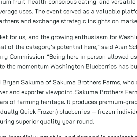
ium fruit, health-conscious eating, and versatile 
verage uses. The event served as a valuable plat
partners and exchange strategic insights on marke
rket for us, and the growing enthusiasm for Wash
nal of the category’s potential here,” said Alan Sc
ry Commission. “Being here in person allowed us 
te the momentum Washington Blueberries has buil
d Bryan Sakuma of Sakuma Brothers Farms, who o
wer and exporter viewpoint. Sakuma Brothers Far
ars of farming heritage. It produces premium-grade
idually Quick Frozen) blueberries — frozen individ
uring superior quality year-round.