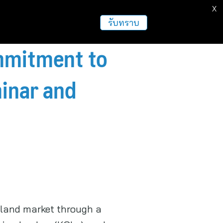
X
รับทราบ
mmitment to
minar and
land market through a