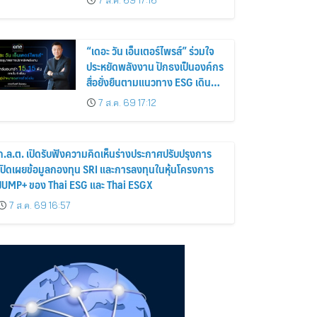
7 ส.ค. 69 17:16
“เดอะ วัน เอ็นเตอร์ไพรส์” ร่วมใจ
ประหยัดพลังงาน ปักธงเป็นองค์กร
สื่อยั่งยืนตามแนวทาง ESG เดิน
หน้าลดคาร์บอนกว่า 15.15 ตัน
7 ส.ค. 69 17:12
ภายใน 6 เดือน
ก.ล.ต. เปิดรับฟังความคิดเห็นร่างประกาศปรับปรุงการ
เปิดเผยข้อมูลกองทุน SRI และการลงทุนในหุ้นโครงการ
JUMP+ ของ Thai ESG และ Thai ESGX
7 ส.ค. 69 16:57