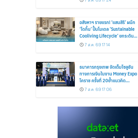
7 ส.ค. 69 17:24
อสังหาฯ รายแรก! ‘แสนสิริ’ ผนึก
‘ไดกิ้น’ ปั้นโมเดล ‘Sustainable
Cooliving Lifecycle’ ยกระดับ
สารทำความเย็นหมุนเวียน ขับ
7 ส.ค. 69 17:14
เคลื่อน Circular Economy เต็ม
ขั้น
ธนาคารกรุงเทพ จัดเต็มโซลูชัน
ทางการเงินในงาน Money Expo
โคราช ครั้งที่ 20ย้ำแนวคิด
“Bangkok Bank: Growing wit
7 ส.ค. 69 17:06
You”