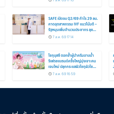
7 ส.ค. 69 17:18
เติมความน่ารักทุกโมเมนต์ เริ่ม 7
ส.ค. 69
SAFE เปิดงบ Q2/69 กำไร 29 ลบ.
คาดอุตสาหกรรม IVF แนวโน้มดี –
รัฐหนุนเพิ่มจำนวนประชากร ลุย
เจาะกลุ่มตลาด LGBTQ+ เร่งขยาย
7 ส.ค. 69 17:14
ฐานรายได้ใหม่
โชกุบุสซึ ตอกย้ำผู้นำครีมอาบน้ำ
รีเฟรชแบรนด์ครั้งใหญ่มุ่งเจาะคน
เจนใหม่ ปลุกกระแสผิวโชกุผิวโชว์
h
ได้
7 ส.ค. 69 16:59