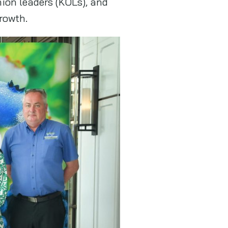
nion leaders (KOLs), and
rowth.