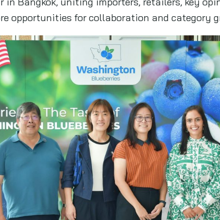
in Bangkok, uniting importers, retailers, key opi
ore opportunities for collaboration and category g