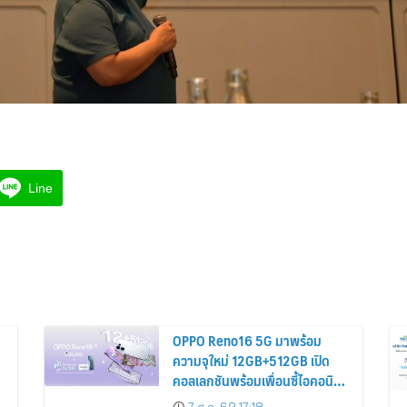
Line
OPPO Reno16 5G มาพร้อม
ความจุใหม่ 12GB+512GB เปิด
คอลเลกชันพร้อมเพื่อนซี้ไอคอนิก
คนล่าสุด Pingu Limited Edition