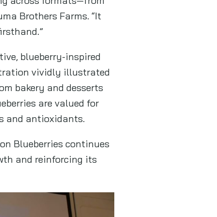
ting across formats—from
uma Brothers Farms. “It
irsthand.”
ive, blueberry-inspired
ation vividly illustrated
rom bakery and desserts
eberries are valued for
ns and antioxidants.
ton Blueberries continues
th and reinforcing its