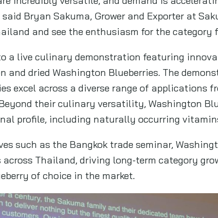
re incredibly versatile, and demand is accelera
,” said Bryan Sakuma, Grower and Exporter at Sak
hailand and see the enthusiasm for the category f
to a live culinary demonstration featuring innovat
n and dried Washington Blueberries. The demonstr
s excel across a diverse range of applications f
Beyond their culinary versatility, Washington Blu
nal profile, including naturally occurring vitami
ives such as the Bangkok trade seminar, Washing
s across Thailand, driving long-term category grow
eberry of choice in the market.