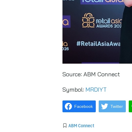
Source:
ABM Connect
Symbol:
MRDIYT
Facebook
Twitter
ABM Connect