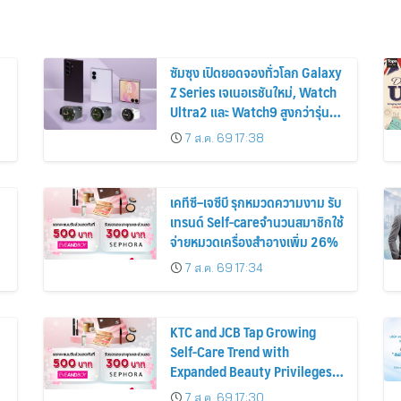
ซัมซุง เปิดยอดจองทั่วโลก Galaxy
Z Series เจเนอเรชันใหม่, Watch
Ultra2 และ Watch9 สูงกว่ารุ่น
ก่อนหน้ากว่า 30%
7 ส.ค. 69 17:38
เคทีซี–เจซีบี รุกหมวดความงาม รับ
เทรนด์ Self-careจำนวนสมาชิกใช้
จ่ายหมวดเครื่องสำอางเพิ่ม 26%
7 ส.ค. 69 17:34
KTC and JCB Tap Growing
Self-Care Trend with
Expanded Beauty Privileges
น
Number of KTC JCB
7 ส.ค. 69 17:30