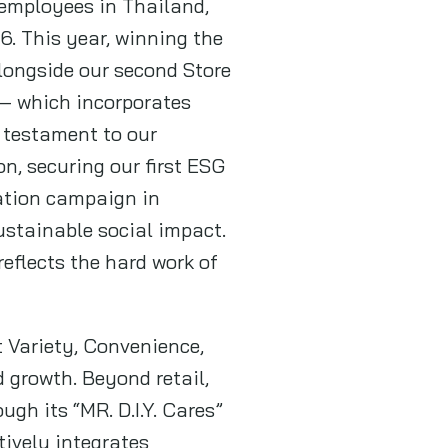
 employees in Thailand,
6. This year, winning the
alongside our second Store
t – which incorporates
 testament to our
n, securing our first ESG
nation campaign in
ustainable social impact.
eflects the hard work of
t Variety, Convenience,
 growth. Beyond retail,
gh its “MR. D.I.Y. Cares”
tively integrates