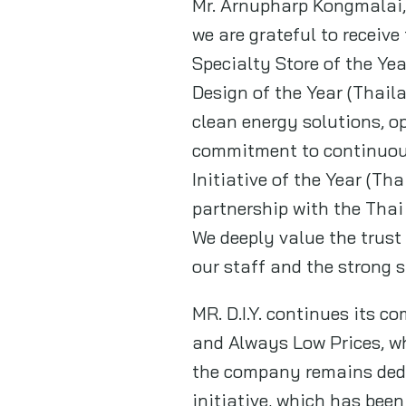
Mr. Arnupharp Kongmalai, 
we are grateful to receive
Specialty Store of the Yea
Design of the Year (Thaila
clean energy solutions, o
commitment to continuousl
Initiative of the Year (Th
partnership with the Thai
We deeply value the trust
our staff and the strong s
MR. D.I.Y. continues its c
and Always Low Prices, wh
the company remains dedica
initiative, which has been