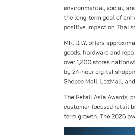
environmental, social, a
the long-term goal of enha
positive impact on Thai s
MR. D.I.Y. offers approxi
goods, hardware and repair
over 1,200 stores nationw
by 24-hour digital shoppi
Shopee Mall, LazMall, and
The Retail Asia Awards, p
customer-focused retail b
term growth. The 2026 aw