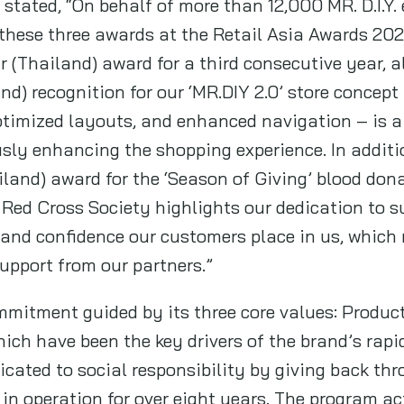
stated, “On behalf of more than 12,000 MR. D.I.Y.
 these three awards at the Retail Asia Awards 202
r (Thailand) award for a third consecutive year, 
nd) recognition for our ‘MR.DIY 2.0’ store concep
ptimized layouts, and enhanced navigation – is a
y enhancing the shopping experience. In additio
ailand) award for the ‘Season of Giving’ blood do
 Red Cross Society highlights our dedication to s
 and confidence our customers place in us, which r
upport from our partners.”
ommitment guided by its three core values: Produc
ich have been the key drivers of the brand’s rapid
ted to social responsibility by giving back throu
 in operation for over eight years. The program ac