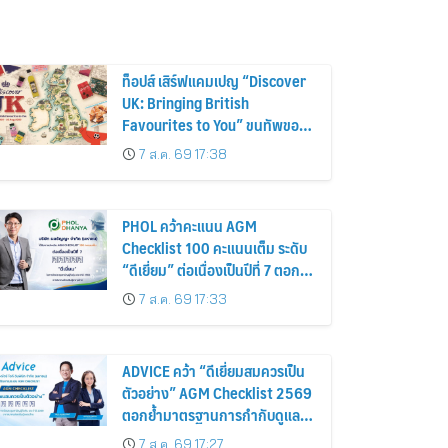
ท็อปส์ เสิร์ฟแคมเปญ “Discover
UK: Bringing British
Favourites to You” ขนทัพของ
อร่อยและไอเท็มฮิตจากสหราช
7 ส.ค. 69 17:38
อาณาจักร ส่งตรงถึงมือตั้งแต่วัน
นี้ – 18 สิงหาคมนี้
PHOL คว้าคะแนน AGM
Checklist 100 คะแนนเต็ม ระดับ
“ดีเยี่ยม” ต่อเนื่องเป็นปีที่ 7 ตอกย้ำ
การดำเนินธุรกิจตามหลักธรรมาภิ
7 ส.ค. 69 17:33
บาล โปร่งใส สร้างความเชื่อมั่นผู้
ถือหุ้น
ADVICE คว้า “ดีเยี่ยมสมควรเป็น
ตัวอย่าง” AGM Checklist 2569
ตอกย้ำมาตรฐานการกำกับดูแล
กิจการที่ดี
7 ส.ค. 69 17:27