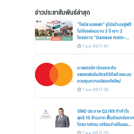
ข่าวประชาสัมพันธ์ล่าสุด
“ไซมิส แอสเสท” ชูโปรบ้านอยู่ฟรี
ไม่ต้องผ่อนนาน 3 ปี เจาะ 2
โครงการ “Siamese Holm–
Siamese Blossom” พร้อม
7 ส.ค. 69 17:40
ส่วนลดและสิทธิพิเศษถึง 31
สิงหาคม 2569
มาสเตอร์การ์ดยกระดับ
แพลตฟอร์มบัตรดิจิทัลด้วยระบบ
ควบคุมความปลอดภัยใหม่
7 ส.ค. 69 17:36
SINO ประกาศ Q2/69 ทำกำไร
สุทธิ 10 ล้านบาท ฟื้นตัวแกร่งจาก
ไตรมาสก่อน เตรียมจ่ายปันผล
ระหว่างกาล 0.014423 บาทต่อหุ้
7 ส.ค. 69 17:33