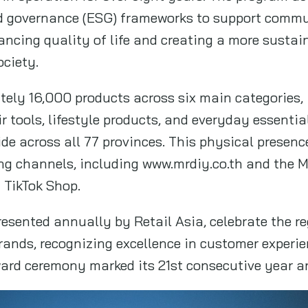
nd governance (ESG) frameworks to support comm
ncing quality of life and creating a more sustain
ociety.
mately 16,000 products across six main categories
 tools, lifestyle products, and everyday essentia
ide across all 77 provinces. This physical presen
ng channels, including www.mrdiy.co.th and the MR.
 TikTok Shop.
resented annually by Retail Asia, celebrate the r
rands, recognizing excellence in customer experie
ard ceremony marked its 21st consecutive year an