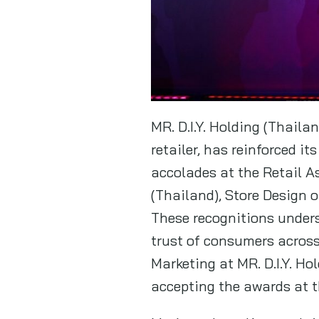
MR. D.I.Y. Holding (Thail
retailer, has reinforced i
accolades at the Retail A
(Thailand), Store Design o
These recognitions unders
trust of consumers across
Marketing at MR. D.I.Y. H
accepting the awards at 