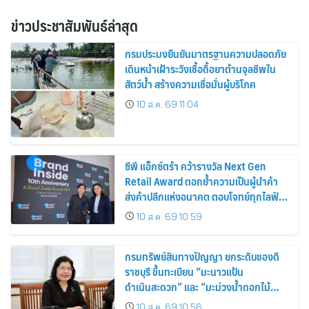
ข่าวประชาสัมพันธ์ล่าสุด
กรมประมงยืนยันมาตรฐานความปลอดภัย
เดินหน้าเฝ้าระวังเชื้อดื้อยาต้านจุลชีพใน
สัตว์น้ำ สร้างความเชื่อมั่นผู้บริโภค
10 ส.ค. 69 11:04
ซีพี แอ็กซ์ตร้า คว้ารางวัล Next Gen
Retail Award ตอกย้ำความเป็นผู้นำค้า
ส่งค้าปลีกแห่งอนาคต ตอบโจทย์ทุกไลฟ์
สไตล์ผู้บริโภค
10 ส.ค. 69 10:59
กรมทรัพย์สินทางปัญญา ยกระดับของดี
ราชบุรี ขึ้นทะเบียน “มะนาวแป้น
ดำเนินสะดวก” และ “มะม่วงน้ำดอกไม้
ราชบุรี” เป็น GI น้องใหม่ เดินหน้าเพิ่ม
10 ส.ค. 69 10:56