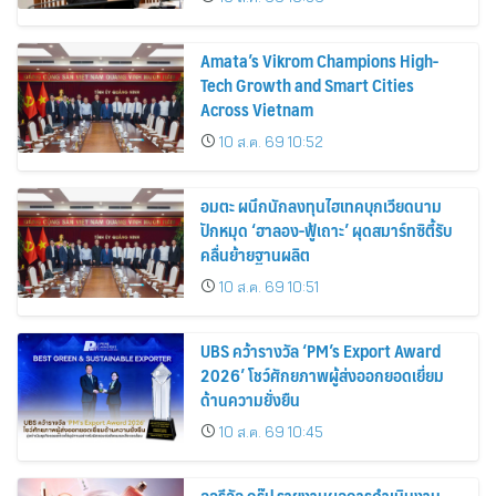
มูลค่าเกษตรอัตลักษณ์ ขับเคลื่อน
เศรษฐกิจชุมชน
Amata’s Vikrom Champions High-
Tech Growth and Smart Cities
Across Vietnam
10 ส.ค. 69 10:52
อมตะ ผนึกนักลงทุนไฮเทคบุกเวียดนาม
ปักหมุด ‘ฮาลอง-ฟู้เถาะ’ ผุดสมาร์ทซิตี้รับ
คลื่นย้ายฐานผลิต
10 ส.ค. 69 10:51
UBS คว้ารางวัล ‘PM’s Export Award
2026’ โชว์ศักยภาพผู้ส่งออกยอดเยี่ยม
ด้านความยั่งยืน
10 ส.ค. 69 10:45
ลอรีอัล กรุ๊ป รายงานผลการดำเนินงาน