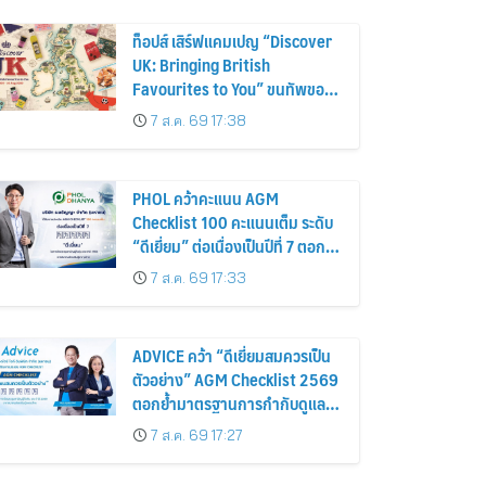
ท็อปส์ เสิร์ฟแคมเปญ “Discover
UK: Bringing British
Favourites to You” ขนทัพของ
อร่อยและไอเท็มฮิตจากสหราช
7 ส.ค. 69 17:38
อาณาจักร ส่งตรงถึงมือตั้งแต่วัน
นี้ – 18 สิงหาคมนี้
PHOL คว้าคะแนน AGM
Checklist 100 คะแนนเต็ม ระดับ
“ดีเยี่ยม” ต่อเนื่องเป็นปีที่ 7 ตอกย้ำ
การดำเนินธุรกิจตามหลักธรรมาภิ
7 ส.ค. 69 17:33
บาล โปร่งใส สร้างความเชื่อมั่นผู้
ถือหุ้น
ADVICE คว้า “ดีเยี่ยมสมควรเป็น
ตัวอย่าง” AGM Checklist 2569
ตอกย้ำมาตรฐานการกำกับดูแล
กิจการที่ดี
7 ส.ค. 69 17:27