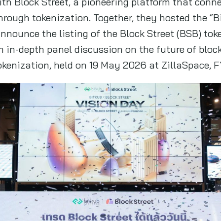
ith Block Street, a pioneering platform that conne
hrough tokenization. Together, they hosted the “Bi
 announce the listing of the Block Street (BSB) to
n in-depth panel discussion on the future of blo
kenization, held on 19 May 2026 at ZillaSpace, F