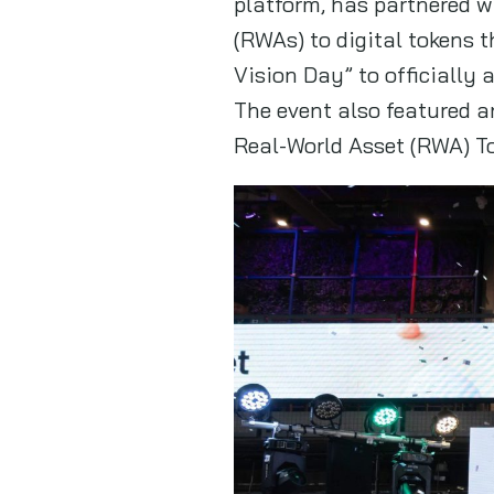
platform, has partnered w
(RWAs) to digital tokens t
Vision Day” to officially
The event also featured a
Real-World Asset (RWA) To