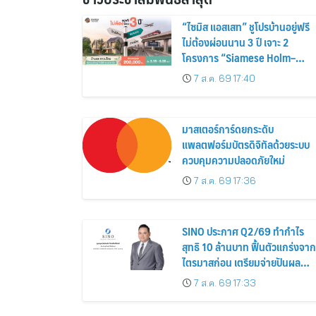
“ไซมิส แอสเสท” ชูโปรบ้านอยู่ฟรี
ไม่ต้องผ่อนนาน 3 ปี เจาะ 2
โครงการ “Siamese Holm–
Siamese Blossom” พร้อม
7 ส.ค. 69 17:40
ส่วนลดและสิทธิพิเศษถึง 31
สิงหาคม 2569
มาสเตอร์การ์ดยกระดับ
แพลตฟอร์มบัตรดิจิทัลด้วยระบบ
ควบคุมความปลอดภัยใหม่
7 ส.ค. 69 17:36
SINO ประกาศ Q2/69 ทำกำไร
สุทธิ 10 ล้านบาท ฟื้นตัวแกร่งจาก
ไตรมาสก่อน เตรียมจ่ายปันผล
ระหว่างกาล 0.014423 บาทต่อหุ้
7 ส.ค. 69 17:33
ครึ่งปีหลังมุ่งเติบโตต่อเนื่อง