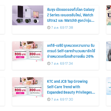
ซัมซุง เปิดยอดจองทั่วโลก Galaxy
Z Series เจเนอเรชันใหม่, Watch
Ultra2 และ Watch9 สูงกว่ารุ่น
ก่อนหน้ากว่า 30%
7 ส.ค. 69 17:38
เคทีซี–เจซีบี รุกหมวดความงาม รับ
เทรนด์ Self-careจำนวนสมาชิกใช้
จ่ายหมวดเครื่องสำอางเพิ่ม 26%
7 ส.ค. 69 17:34
KTC and JCB Tap Growing
Self-Care Trend with
Expanded Beauty Privileges
น
Number of KTC JCB
7 ส.ค. 69 17:30
Cardmembers Spending on
Cosmetics Rises 26%