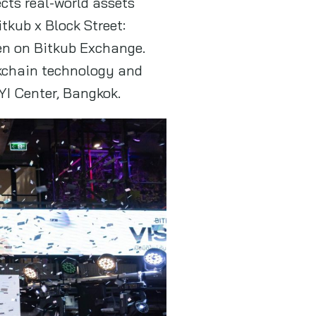
cts real-world assets
tkub x Block Street:
ken on Bitkub Exchange.
ckchain technology and
YI Center, Bangkok.