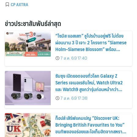
CP AXTRA
ข่าวประชาสัมพันธ์ล่าสุด
“ไซมิส แอสเสท” ชูโปรบ้านอยู่ฟรี ไม่ต้อง
ผ่อนนาน 3 ปี เจาะ 2 โครงการ “Siamese
Holm–Siamese Blossom” พร้อม
ส่วนลดและสิทธิพิเศษถึง 31 สิงหาคม
7 ส.ค. 69 17:40
2569
ซัมซุง เปิดยอดจองทั่วโลก Galaxy Z
Series เจเนอเรชันใหม่, Watch Ultra2
และ Watch9 สูงกว่ารุ่นก่อนหน้ากว่า
30%
7 ส.ค. 69 17:38
ท็อปส์ เสิร์ฟแคมเปญ “Discover UK:
Bringing British Favourites to You”
ขนทัพของอร่อยและไอเท็มฮิตจากสหราช