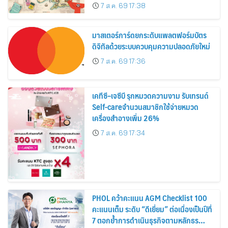
อาณาจักร ส่งตรงถึงมือตั้งแต่วันนี้ – 18
7 ส.ค. 69 17:38
สิงหาคมนี้
มาสเตอร์การ์ดยกระดับแพลตฟอร์มบัตร
ดิจิทัลด้วยระบบควบคุมความปลอดภัยใหม่
7 ส.ค. 69 17:36
เคทีซี–เจซีบี รุกหมวดความงาม รับเทรนด์
Self-careจำนวนสมาชิกใช้จ่ายหมวด
เครื่องสำอางเพิ่ม 26%
7 ส.ค. 69 17:34
PHOL คว้าคะแนน AGM Checklist 100
คะแนนเต็ม ระดับ “ดีเยี่ยม” ต่อเนื่องเป็นปีที่
7 ตอกย้ำการดำเนินธุรกิจตามหลักธร