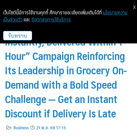
X
เว็บไซต์นี้มีการใช้งานคุกกี้ ศึกษารายละเอียดเพิ่มเติมได้ที่
นโยบายความ
เป็นส่วนตัว
และ
ข้อตกลงการใช้บริการ
Lotus’s App Launches “Order
Instantly, Delivered Within 1
รับทราบ
Hour” Campaign Reinforcing
Its Leadership in Grocery On-
Demand with a Bold Speed
Challenge — Get an Instant
Discount if Delivery Is Late
Business
21 พ.ค. 69 17:15