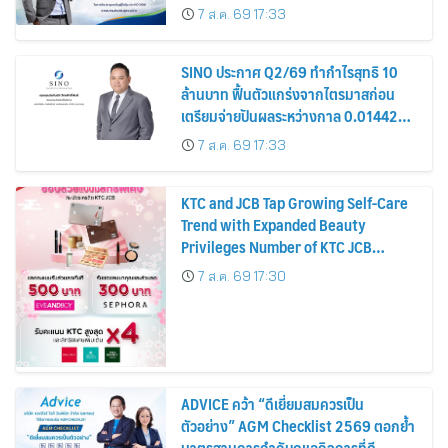
รมาภิบาล โปร่งใส สร้างความเชื่อมั่นผู้ถือ
7 ส.ค. 69 17:33
หุ้น
SINO ประกาศ Q2/69 ทำกำไรสุทธิ 10
ล้านบาท ฟื้นตัวแกร่งจากไตรมาสก่อน
เตรียมจ่ายปันผลระหว่างกาล 0.014423
บาทต่อหุ้น ครึ่งปีหลังมุ่งเติบโตต่อเนื่อง
7 ส.ค. 69 17:33
KTC and JCB Tap Growing Self-Care
Trend with Expanded Beauty
Privileges Number of KTC JCB
Cardmembers Spending on
7 ส.ค. 69 17:30
Cosmetics Rises 26%
ADVICE คว้า “ดีเยี่ยมสมควรเป็น
ตัวอย่าง” AGM Checklist 2569 ตอกย้ำ
มาตรฐานการกำกับดูแลกิจการที่ดี