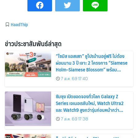
HaadThip
ข่าวประชาสัมพันธ์ล่าสุด
“ไซมิส แอสเสท” ชูโปรบ้านอยู่ฟรี ไม่ต้อง
ผ่อนนาน 3 ปี เจาะ 2 โครงการ “Siamese
Holm–Siamese Blossom” พร้อม
ส่วนลดและสิทธิพิเศษถึง 31 สิงหาคม
7 ส.ค. 69 17:40
2569
ซัมซุง เปิดยอดจองทั่วโลก Galaxy Z
Series เจเนอเรชันใหม่, Watch Ultra2
และ Watch9 สูงกว่ารุ่นก่อนหน้ากว่า
30%
7 ส.ค. 69 17:38