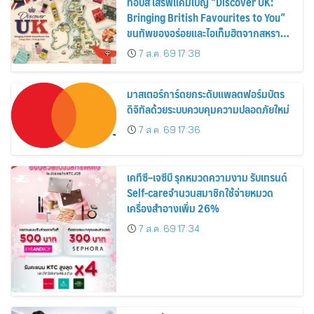
ท็อปส์ เสิร์ฟแคมเปญ “Discover UK:
Bringing British Favourites to You”
ขนทัพของอร่อยและไอเท็มฮิตจากสหราช
อาณาจักร ส่งตรงถึงมือตั้งแต่วันนี้ – 18
7 ส.ค. 69 17:38
สิงหาคมนี้
มาสเตอร์การ์ดยกระดับแพลตฟอร์มบัตร
ดิจิทัลด้วยระบบควบคุมความปลอดภัยใหม่
7 ส.ค. 69 17:36
เคทีซี–เจซีบี รุกหมวดความงาม รับเทรนด์
Self-careจำนวนสมาชิกใช้จ่ายหมวด
เครื่องสำอางเพิ่ม 26%
7 ส.ค. 69 17:34