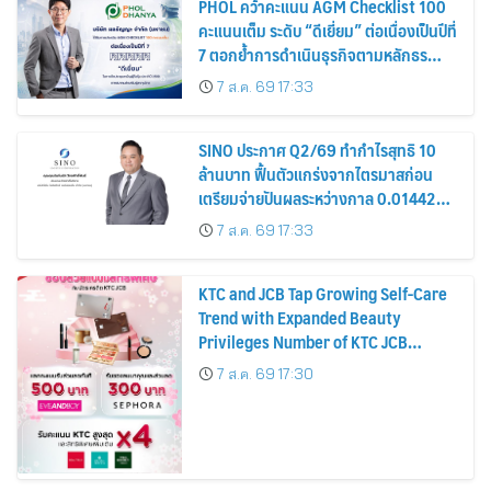
PHOL คว้าคะแนน AGM Checklist 100
คะแนนเต็ม ระดับ “ดีเยี่ยม” ต่อเนื่องเป็นปีที่
7 ตอกย้ำการดำเนินธุรกิจตามหลักธร
รมาภิบาล โปร่งใส สร้างความเชื่อมั่นผู้ถือ
7 ส.ค. 69 17:33
หุ้น
SINO ประกาศ Q2/69 ทำกำไรสุทธิ 10
ล้านบาท ฟื้นตัวแกร่งจากไตรมาสก่อน
เตรียมจ่ายปันผลระหว่างกาล 0.014423
บาทต่อหุ้น ครึ่งปีหลังมุ่งเติบโตต่อเนื่อง
7 ส.ค. 69 17:33
KTC and JCB Tap Growing Self-Care
Trend with Expanded Beauty
Privileges Number of KTC JCB
Cardmembers Spending on
7 ส.ค. 69 17:30
Cosmetics Rises 26%