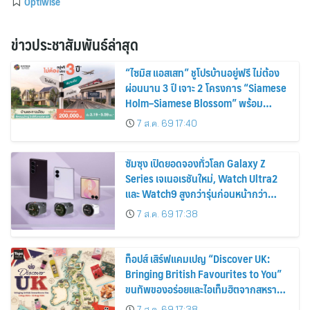
Optiwise
ข่าวประชาสัมพันธ์ล่าสุด
“ไซมิส แอสเสท” ชูโปรบ้านอยู่ฟรี ไม่ต้อง
ผ่อนนาน 3 ปี เจาะ 2 โครงการ “Siamese
Holm–Siamese Blossom” พร้อม
ส่วนลดและสิทธิพิเศษถึง 31 สิงหาคม
7 ส.ค. 69 17:40
2569
ซัมซุง เปิดยอดจองทั่วโลก Galaxy Z
Series เจเนอเรชันใหม่, Watch Ultra2
และ Watch9 สูงกว่ารุ่นก่อนหน้ากว่า
30%
7 ส.ค. 69 17:38
ท็อปส์ เสิร์ฟแคมเปญ “Discover UK:
Bringing British Favourites to You”
ขนทัพของอร่อยและไอเท็มฮิตจากสหราช
อาณาจักร ส่งตรงถึงมือตั้งแต่วันนี้ – 18
7 ส.ค. 69 17:38