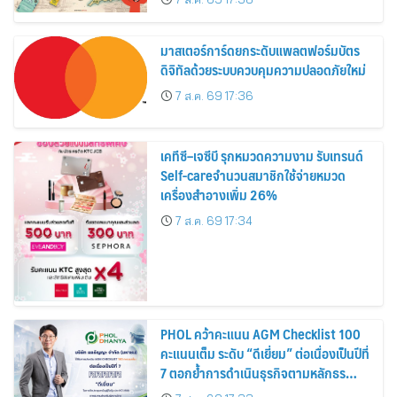
สิงหาคมนี้
มาสเตอร์การ์ดยกระดับแพลตฟอร์มบัตร
ดิจิทัลด้วยระบบควบคุมความปลอดภัยใหม่
7 ส.ค. 69 17:36
เคทีซี–เจซีบี รุกหมวดความงาม รับเทรนด์
Self-careจำนวนสมาชิกใช้จ่ายหมวด
เครื่องสำอางเพิ่ม 26%
7 ส.ค. 69 17:34
PHOL คว้าคะแนน AGM Checklist 100
คะแนนเต็ม ระดับ “ดีเยี่ยม” ต่อเนื่องเป็นปีที่
7 ตอกย้ำการดำเนินธุรกิจตามหลักธร
รมาภิบาล โปร่งใส สร้างความเชื่อมั่นผู้ถือ