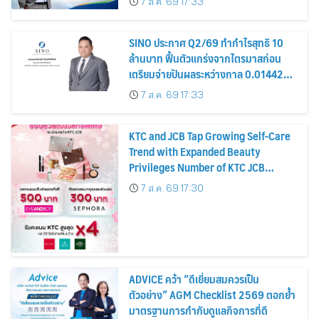
7 ส.ค. 69 17:33
หุ้น
SINO ประกาศ Q2/69 ทำกำไรสุทธิ 10
ล้านบาท ฟื้นตัวแกร่งจากไตรมาสก่อน
เตรียมจ่ายปันผลระหว่างกาล 0.014423
บาทต่อหุ้น ครึ่งปีหลังมุ่งเติบโตต่อเนื่อง
7 ส.ค. 69 17:33
KTC and JCB Tap Growing Self-Care
Trend with Expanded Beauty
Privileges Number of KTC JCB
Cardmembers Spending on
7 ส.ค. 69 17:30
Cosmetics Rises 26%
ADVICE คว้า “ดีเยี่ยมสมควรเป็น
ตัวอย่าง” AGM Checklist 2569 ตอกย้ำ
มาตรฐานการกำกับดูแลกิจการที่ดี