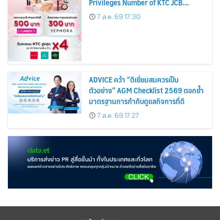
Privileges Number of KTC JCB
Cardmembers Spending on
7 ส.ค. 69 17:30
Cosmetics Rises 26%
ADVICE คว้า “ดีเยี่ยมสมควรเป็น
ตัวอย่าง” AGM Checklist 2569 ตอกย้ำ
มาตรฐานการกำกับดูแลกิจการที่ดี
7 ส.ค. 69 17:27