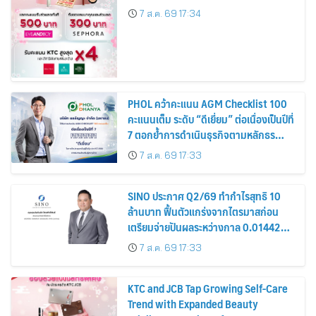
7 ส.ค. 69 17:34
PHOL คว้าคะแนน AGM Checklist 100
คะแนนเต็ม ระดับ “ดีเยี่ยม” ต่อเนื่องเป็นปีที่
7 ตอกย้ำการดำเนินธุรกิจตามหลักธร
รมาภิบาล โปร่งใส สร้างความเชื่อมั่นผู้ถือ
7 ส.ค. 69 17:33
หุ้น
SINO ประกาศ Q2/69 ทำกำไรสุทธิ 10
ล้านบาท ฟื้นตัวแกร่งจากไตรมาสก่อน
เตรียมจ่ายปันผลระหว่างกาล 0.014423
บาทต่อหุ้น ครึ่งปีหลังมุ่งเติบโตต่อเนื่อง
7 ส.ค. 69 17:33
KTC and JCB Tap Growing Self-Care
Trend with Expanded Beauty