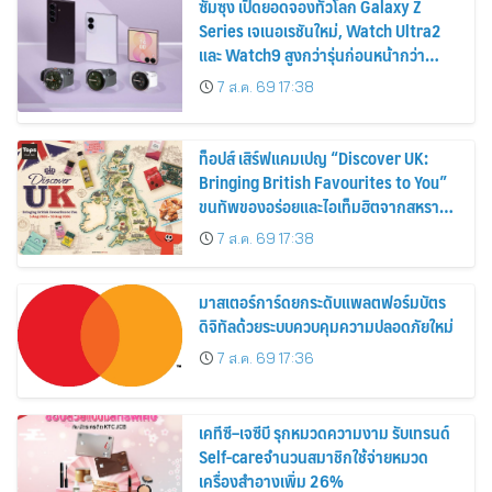
ซัมซุง เปิดยอดจองทั่วโลก Galaxy Z
Series เจเนอเรชันใหม่, Watch Ultra2
และ Watch9 สูงกว่ารุ่นก่อนหน้ากว่า
30%
7 ส.ค. 69 17:38
ท็อปส์ เสิร์ฟแคมเปญ “Discover UK:
Bringing British Favourites to You”
ขนทัพของอร่อยและไอเท็มฮิตจากสหราช
อาณาจักร ส่งตรงถึงมือตั้งแต่วันนี้ – 18
7 ส.ค. 69 17:38
สิงหาคมนี้
มาสเตอร์การ์ดยกระดับแพลตฟอร์มบัตร
ดิจิทัลด้วยระบบควบคุมความปลอดภัยใหม่
7 ส.ค. 69 17:36
เคทีซี–เจซีบี รุกหมวดความงาม รับเทรนด์
Self-careจำนวนสมาชิกใช้จ่ายหมวด
เครื่องสำอางเพิ่ม 26%