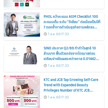
PHOL คว้าคะแนน AGM Checklist 100
คะแนนเต็ม ระดับ “ดีเยี่ยม” ต่อเนื่องเป็นปีที่
7 ตอกย้ำการดำเนินธุรกิจตามหลักธร
รมาภิบาล โปร่งใส สร้างความเชื่อมั่นผู้ถือ
7 ส.ค. 69 17:33
หุ้น
SINO ประกาศ Q2/69 ทำกำไรสุทธิ 10
ล้านบาท ฟื้นตัวแกร่งจากไตรมาสก่อน
เตรียมจ่ายปันผลระหว่างกาล 0.014423
บาทต่อหุ้น ครึ่งปีหลังมุ่งเติบโตต่อเนื่อง
7 ส.ค. 69 17:33
KTC and JCB Tap Growing Self-Care
Trend with Expanded Beauty
Privileges Number of KTC JCB
Cardmembers Spending on
7 ส.ค. 69 17:30
Cosmetics Rises 26%