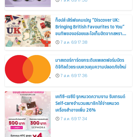
7 ส.ค. 69 17:38
ท็อปส์ เสิร์ฟแคมเปญ “Discover UK:
Bringing British Favourites to You”
ขนทัพของอร่อยและไอเท็มฮิตจากสหราช
อาณาจักร ส่งตรงถึงมือตั้งแต่วันนี้ – 18
7 ส.ค. 69 17:38
สิงหาคมนี้
มาสเตอร์การ์ดยกระดับแพลตฟอร์มบัตร
ดิจิทัลด้วยระบบควบคุมความปลอดภัยใหม่
7 ส.ค. 69 17:36
เคทีซี–เจซีบี รุกหมวดความงาม รับเทรนด์
Self-careจำนวนสมาชิกใช้จ่ายหมวด
เครื่องสำอางเพิ่ม 26%
7 ส.ค. 69 17:34