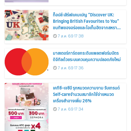
ท็อปส์ เสิร์ฟแคมเปญ “Discover UK:
Bringing British Favourites to You”
ขนทัพของอร่อยและไอเท็มฮิตจากสหราช
อาณาจักร ส่งตรงถึงมือตั้งแต่วันนี้ – 18
7 ส.ค. 69 17:38
สิงหาคมนี้
มาสเตอร์การ์ดยกระดับแพลตฟอร์มบัตร
ดิจิทัลด้วยระบบควบคุมความปลอดภัยใหม่
7 ส.ค. 69 17:36
เคทีซี–เจซีบี รุกหมวดความงาม รับเทรนด์
Self-careจำนวนสมาชิกใช้จ่ายหมวด
เครื่องสำอางเพิ่ม 26%
7 ส.ค. 69 17:34