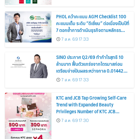
PHOL คว้าคะแนน AGM Checklist 100
คะแนนเต็ม ระดับ “ดีเยี่ยม” ต่อเนื่องเป็นปีที่
7 ตอกย้ำการดำเนินธุรกิจตามหลักธร
รมาภิบาล โปร่งใส สร้างความเชื่อมั่นผู้ถือ
7 ส.ค. 69 17:33
หุ้น
SINO ประกาศ Q2/69 ทำกำไรสุทธิ 10
ล้านบาท ฟื้นตัวแกร่งจากไตรมาสก่อน
เตรียมจ่ายปันผลระหว่างกาล 0.014423
บาทต่อหุ้น ครึ่งปีหลังมุ่งเติบโตต่อเนื่อง
7 ส.ค. 69 17:33
KTC and JCB Tap Growing Self-Care
Trend with Expanded Beauty
Privileges Number of KTC JCB
Cardmembers Spending on
7 ส.ค. 69 17:30
Cosmetics Rises 26%